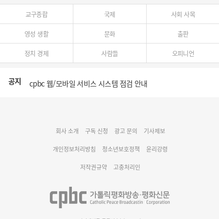
교구종합
국제
사회 사목
영성 생활
문화
출판
정치 경제
사람들
오피니언
공지
cpbc 웹/모바일 서비스 시스템 점검 안내
대구대교구 부교구장 김종강 시몬 주교 임명
회사 소개
구독 신청
광고 문의
기사제보
명동 미디어큐브 & 1898 미디어월 공모전 수상작 발표
개인정보처리방침
청소년보호정책
윤리강령
저작권규약
고충처리인