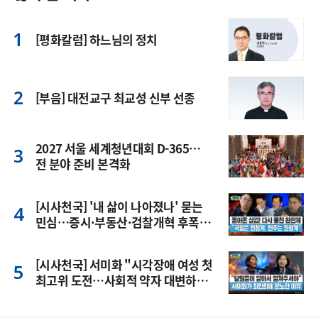
[평화칼럼] 하느님의 정치
[부음] 대전교구 최교성 신부 선종
2027 서울 세계청년대회 D-365…
전 분야 준비 본격화
[시사천국] '내 삶이 나아졌나' 묻는
민심…증시·부동산·검찰개혁 후폭
풍
[시사천국] 서미화 "시각장애 여성 첫
최고위 도전…사회적 약자 대변하겠
다"