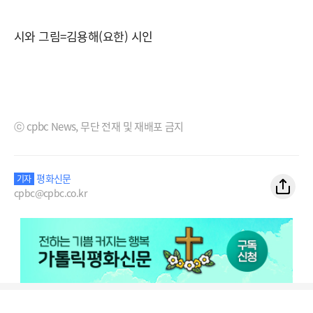
시와 그림=김용해(요한) 시인
ⓒ cpbc News, 무단 전재 및 재배포 금지
평화신문
기자
cpbc@cpbc.co.kr