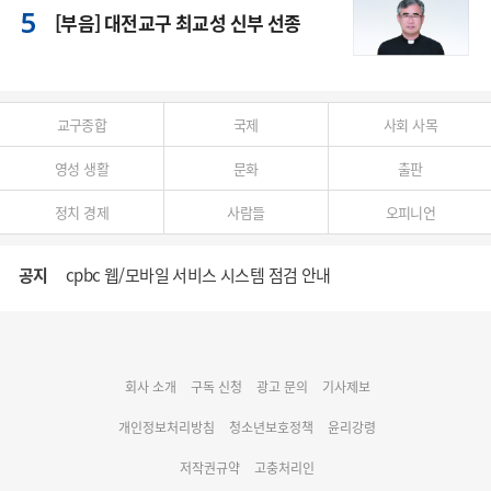
[부음] 대전교구 최교성 신부 선종
교구종합
국제
사회 사목
영성 생활
문화
출판
정치 경제
사람들
오피니언
공지
cpbc 웹/모바일 서비스 시스템 점검 안내
대구대교구 부교구장 김종강 시몬 주교 임명
회사 소개
구독 신청
광고 문의
기사제보
명동 미디어큐브 & 1898 미디어월 공모전 수상작 발표
개인정보처리방침
청소년보호정책
윤리강령
저작권규약
고충처리인