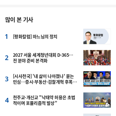
많이 본 기사
[평화칼럼] 하느님의 정치
2027 서울 세계청년대회 D-365…
전 분야 준비 본격화
[시사천국] '내 삶이 나아졌나' 묻는
민심…증시·부동산·검찰개혁 후폭
풍
천주교·개신교 "낙태약 허용은 초법
적이며 포퓰리즘적 발상”