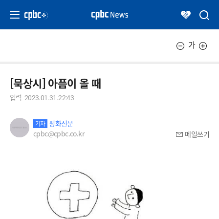
가
[묵상시] 아픔이 올 때
입력
2023.01.31.22:43
평화신문
기자
cpbc@cpbc.co.kr
메일쓰기