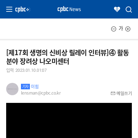
가
[제17회 생명의 신비상 릴레이 인터뷰]④ 활동
분야 장려상 나오미센터
입력
2023.01.10.01:07
이힘
기자
lensman@cpbc.co.kr
메일쓰기