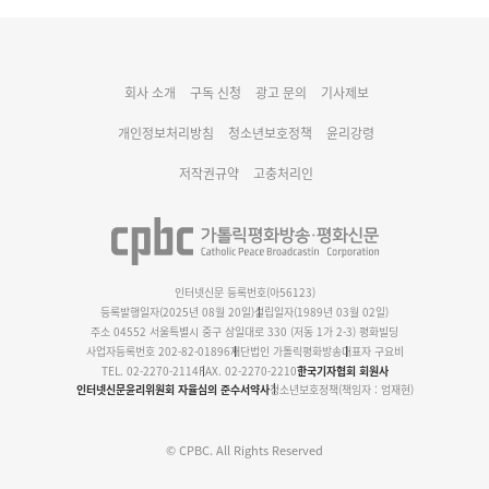
대구대교구 부교구장 김종강 시몬 주교 임명
회사 소개
구독 신청
광고 문의
기사제보
명동 미디어큐브 & 1898 미디어월 공모전 수상작 발표
개인정보처리방침
청소년보호정책
윤리강령
저작권규약
고충처리인
인터넷신문 등록번호(아56123)
등록발행일자(2025년 08월 20일)
설립일자(1989년 03월 02일)
주소 04552 서울특별시 중구 삼일대로 330 (저동 1가 2-3) 평화빌딩
사업자등록번호 202-82-01896
재단법인 가톨릭평화방송
대표자 구요비
TEL. 02-2270-2114
FAX. 02-2270-2210
한국기자협회 회원사
인터넷신문윤리위원회 자율심의 준수서약사
청소년보호정책(책임자 : 엄재현)
© CPBC. All Rights Reserved