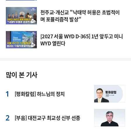
천주교·개신교 "낙태약 허용은 초법적이
며 포퓰리즘적 발상”
[2027 서울 WYD D-365] 1년 앞두고 미니
WYD 열린다
많이 본 기사
[평화칼럼] 하느님의 정치
[부음] 대전교구 최교성 신부 선종