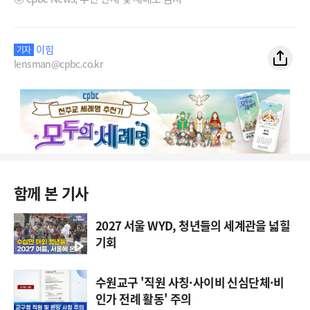
이힘
기자
lensman@cpbc.co.kr
함께 본 기사
2027 서울 WYD, 청년들의 세계관을 넓힐
기회
수원교구 '직원 사칭·사이비 신심단체·비
인가 전례 활동' 주의