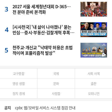
2027 서울 세계청년대회 D-365…
전 분야 준비 본격화
[시사천국] '내 삶이 나아졌나' 묻는
민심…증시·부동산·검찰개혁 후폭
풍
천주교·개신교 "낙태약 허용은 초법
적이며 포퓰리즘적 발상”
교구종합
국제
사회 사목
영성 생활
문화
출판
정치 경제
사람들
오피니언
공지
cpbc 웹/모바일 서비스 시스템 점검 안내