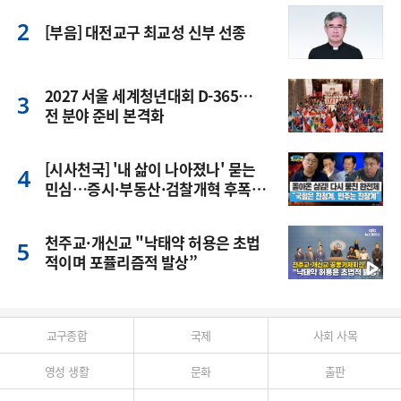
[부음] 대전교구 최교성 신부 선종
2027 서울 세계청년대회 D-365…
전 분야 준비 본격화
[시사천국] '내 삶이 나아졌나' 묻는
민심…증시·부동산·검찰개혁 후폭
풍
천주교·개신교 "낙태약 허용은 초법
적이며 포퓰리즘적 발상”
교구종합
국제
사회 사목
영성 생활
문화
출판