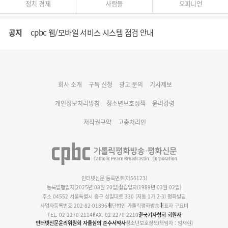
정치 경제
사람들
오피니언
공지
cpbc 웹/모바일 서비스 시스템 점검 안내
대구대교구 부교구장 김종강 시몬 주교 임명
회사 소개
구독 신청
광고 문의
기사제보
명동 미디어큐브 & 1898 미디어월 공모전 수상작 발표
개인정보처리방침
청소년보호정책
윤리강령
저작권규약
고충처리인
인터넷신문 등록번호(아56123)
등록발행일자(2025년 08월 20일)
설립일자(1989년 03월 02일)
주소 04552 서울특별시 중구 삼일대로 330 (저동 1가 2-3) 평화빌딩
사업자등록번호 202-82-01896
재단법인 가톨릭평화방송
대표자 구요비
TEL. 02-2270-2114
FAX. 02-2270-2210
한국기자협회 회원사
인터넷신문윤리위원회 자율심의 준수서약사
청소년보호정책(책임자 : 엄재현)