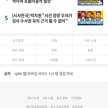
적이며 포퓰리즘적 발상”
[시사천국] 박지원 "사건 암장 우려가
검사 수사권 유지 근거 될 수 없어"
교구종합
국제
사회 사목
영성 생활
문화
출판
정치 경제
사람들
오피니언
공지
cpbc 웹/모바일 서비스 시스템 점검 안내
대구대교구 부교구장 김종강 시몬 주교 임명
회사 소개
구독 신청
광고 문의
기사제보
명동 미디어큐브 & 1898 미디어월 공모전 수상작 발표
개인정보처리방침
청소년보호정책
윤리강령