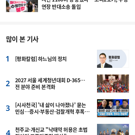
연장 반대소송 돌입
많이 본 기사
[평화칼럼] 하느님의 정치
2027 서울 세계청년대회 D-365…
전 분야 준비 본격화
[시사천국] '내 삶이 나아졌나' 묻는
민심…증시·부동산·검찰개혁 후폭
풍
천주교·개신교 "낙태약 허용은 초법