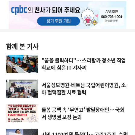
함께 본 기사
"꿈을 클릭하다"… 스리랑카 청소년 직업
학교에 심은 IT 겨자씨
서울성모병원·베트남 국립어린이병원, 소
아 혈액질환 치료 협력
돌봄 공백 속 ‘무연고’ 발달장애인… 국회
서 생명권 보장 논의
시민 1100여 명 뭉쳤다… 고리2호기, 수명