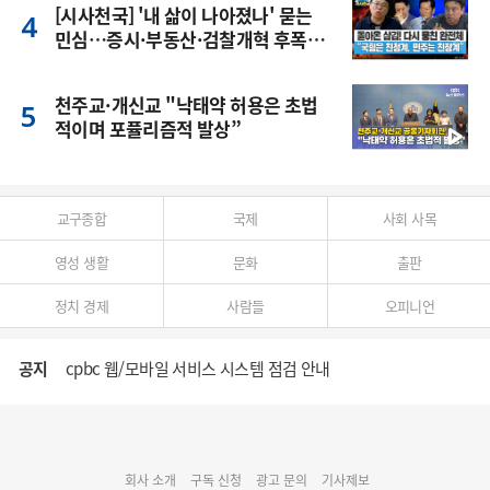
[시사천국] '내 삶이 나아졌나' 묻는
민심…증시·부동산·검찰개혁 후폭
풍
천주교·개신교 "낙태약 허용은 초법
적이며 포퓰리즘적 발상”
교구종합
국제
사회 사목
영성 생활
문화
출판
정치 경제
사람들
오피니언
공지
cpbc 웹/모바일 서비스 시스템 점검 안내
대구대교구 부교구장 김종강 시몬 주교 임명
회사 소개
구독 신청
광고 문의
기사제보
명동 미디어큐브 & 1898 미디어월 공모전 수상작 발표