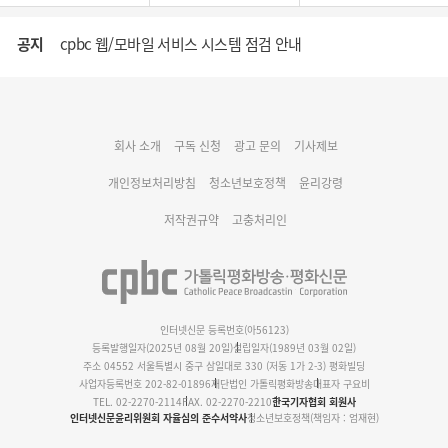
공지
cpbc 웹/모바일 서비스 시스템 점검 안내
대구대교구 부교구장 김종강 시몬 주교 임명
회사 소개
구독 신청
광고 문의
기사제보
명동 미디어큐브 & 1898 미디어월 공모전 수상작 발표
개인정보처리방침
청소년보호정책
윤리강령
저작권규약
고충처리인
인터넷신문 등록번호(아56123)
등록발행일자(2025년 08월 20일)
설립일자(1989년 03월 02일)
주소 04552 서울특별시 중구 삼일대로 330 (저동 1가 2-3) 평화빌딩
사업자등록번호 202-82-01896
재단법인 가톨릭평화방송
대표자 구요비
TEL. 02-2270-2114
FAX. 02-2270-2210
한국기자협회 회원사
인터넷신문윤리위원회 자율심의 준수서약사
청소년보호정책(책임자 : 엄재현)