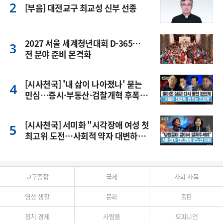
[부음] 대전교구 최교성 신부 선종
2027 서울 세계청년대회 D-365…
전 분야 준비 본격화
[시사천국] '내 삶이 나아졌나' 묻는
민심…증시·부동산·검찰개혁 후폭
풍
[시사천국] 서미화 "시각장애 여성 첫
최고위 도전…사회적 약자 대변하겠
다"
교구종합
국제
사회 사목
영성 생활
문화
출판
정치 경제
사람들
오피니언