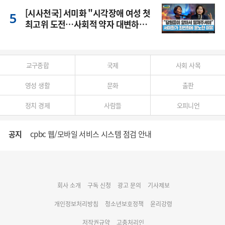
[시사천국] 서미화 "시각장애 여성 첫
최고위 도전…사회적 약자 대변하겠
다"
교구종합
국제
사회 사목
영성 생활
문화
출판
정치 경제
사람들
오피니언
공지
cpbc 웹/모바일 서비스 시스템 점검 안내
대구대교구 부교구장 김종강 시몬 주교 임명
회사 소개
구독 신청
광고 문의
기사제보
명동 미디어큐브 & 1898 미디어월 공모전 수상작 발표
개인정보처리방침
청소년보호정책
윤리강령
저작권규약
고충처리인