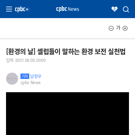
가
[환경의 날] 셀럽들이 말하는 환경 보전 실천법
입력
2021.06.03.20:00
남창우
기자
cpbc News