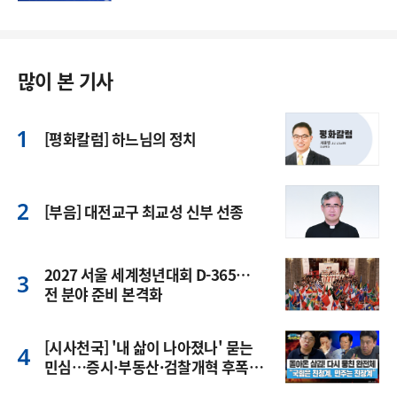
많이 본 기사
[평화칼럼] 하느님의 정치
[부음] 대전교구 최교성 신부 선종
2027 서울 세계청년대회 D-365…
전 분야 준비 본격화
[시사천국] '내 삶이 나아졌나' 묻는
민심…증시·부동산·검찰개혁 후폭
풍