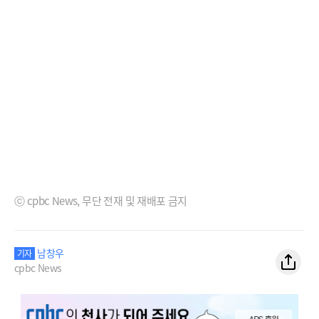
ⓒ cpbc News, 무단 전재 및 재배포 금지
남창우
기자
cpbc News