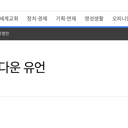
세계교회
정치·경제
기획·연재
영성생활
오피니
 특별판
름다운 유언