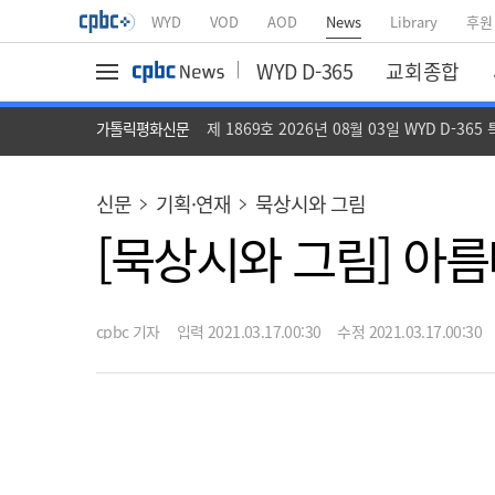
WYD
VOD
AOD
News
Library
후원
WYD D-365
교회종합
가톨릭평화신문
제 1869호 2026년 08월 03일 WYD D-365
신문
기획·연재
묵상시와 그림
[묵상시와 그림] 아
cpbc 기자
입력 2021.03.17.00:30
수정 2021.03.17.00:30