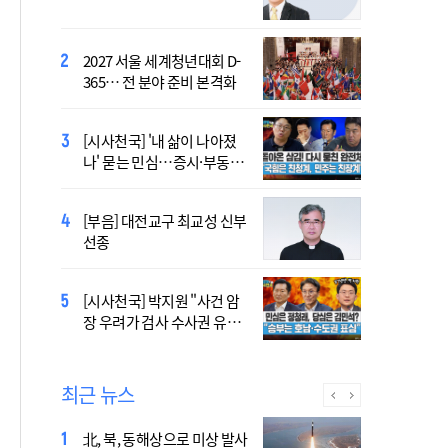
염의 진실…올해가 가장 시
원한 여름?
2027 서울 세계청년대회 D-
[시사천국] 서미화 "시각장애
365… 전 분야 준비 본격화
여성 첫 최고위 도전…사회
적 약자 대변하겠다"
[시사천국] '내 삶이 나아졌
2027 서울 WYD 공식 주제가
나' 묻는 민심…증시·부동산
오늘 공개…한국인 곡 선정
·검찰개혁 후폭풍
[시사천국] 홍춘욱 "단일종목 레버리지 ETF는
[부음] 대전교구 최교성 신부
없애는 게 맞다"
선종
2027 서울 세계청년대회 주
[시사천국] 박지원 "사건 암
제가 공개…희망의 선율 울
장 우려가 검사 수사권 유지
린다
근거 될 수 없어"
최근 뉴스
北, 북, 동해상으로 미상 발사
장기요양 재가 노인 10명 중