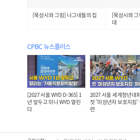
[묵상시와 그림] 나그네들의 집
[묵상시와 그림
대
CPBC 뉴스플러스
[2027 서울 WYD D-365] 1
2027 서울 세계청년대회
년 앞두고 미니 WYD 열린
첫 '미성년자 보호지침'
다
련