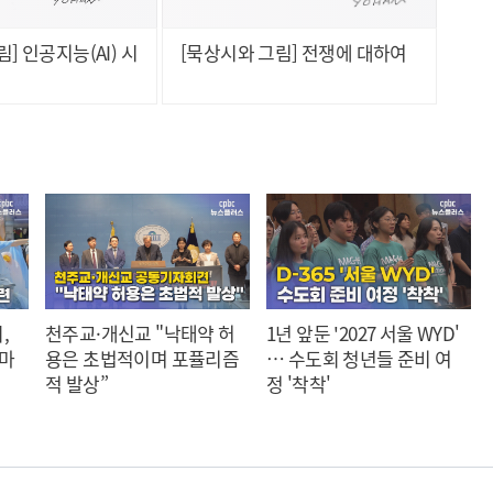
] 인공지능(AI) 시
[묵상시와 그림] 전쟁에 대하여
,
천주교·개신교 "낙태약 허
1년 앞둔 '2027 서울 WYD'
 마
용은 초법적이며 포퓰리즘
… 수도회 청년들 준비 여
적 발상”
정 '착착'