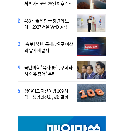
체 발사…6월 25일 이후 42
7명 "아파도 살던 집에서 살
일만
겠다"
433곡 뚫은 한국 청년의 노
산티아고 순례길에 울려 퍼진
래…2027 서울 WYD 공식 주
“2027년 서울에서 만나요!”
제가로
[속보] 북한, 동해상으로 미상
李 "폭염·가뭄에 행정력 총
의 발사체 발사
동원…전방위 대응체계 가
동"
국민의힘 "육사 통합, 쿠데타
靑, 김용범 책임론에 "지금은
서 이유 찾아" 우려
대책 챙기는 게 더 중요"
심야에도 자살예방 109 상
국가보훈부, 미국서 첫 국제
담…생명의전화, 9월 말까지
보훈컨퍼런스 연다
지원