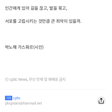
인간에게 있어 길을 끊고, 발을 묶고,
서로를 고립시키는 것만큼 큰 죄악이 있을까.
박노해 가스파르(시인)
ⓒ cpbc News, 무단 전재 및 재배포 금지
cpbc
기자
pbcpeace@hanmail.net