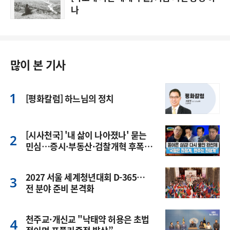
나
많이 본 기사
[평화칼럼] 하느님의 정치
[시사천국] '내 삶이 나아졌나' 묻는
민심…증시·부동산·검찰개혁 후폭
풍
2027 서울 세계청년대회 D-365…
전 분야 준비 본격화
천주교·개신교 "낙태약 허용은 초법