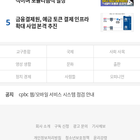
적이며 포퓰리즘적 발상”
금융결제원, 예금 토큰 결제 인프라
확대 사업 본격 추진
교구종합
국제
사회 사목
영성 생활
문화
출판
정치 경제
사람들
오피니언
공지
cpbc 웹/모바일 서비스 시스템 점검 안내
대구대교구 부교구장 김종강 시몬 주교 임명
회사 소개
구독 신청
광고 문의
기사제보
명동 미디어큐브 & 1898 미디어월 공모전 수상작 발표
개인정보처리방침
청소년보호정책
윤리강령