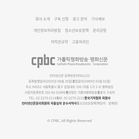
대구대교구 부교구장 김종강 시몬 주교 임명
회사 소개
구독 신청
광고 문의
기사제보
명동 미디어큐브 & 1898 미디어월 공모전 수상작 발표
개인정보처리방침
청소년보호정책
윤리강령
저작권규약
고충처리인
인터넷신문 등록번호(아56123)
등록발행일자(2025년 08월 20일)
설립일자(1989년 03월 02일)
주소 04552 서울특별시 중구 삼일대로 330 (저동 1가 2-3) 평화빌딩
사업자등록번호 202-82-01896
재단법인 가톨릭평화방송
대표자 구요비
TEL. 02-2270-2114
FAX. 02-2270-2210
한국기자협회 회원사
인터넷신문윤리위원회 자율심의 준수서약사
청소년보호정책(책임자 : 엄재현)
© CPBC. All Rights Reserved