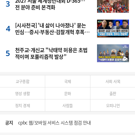
2027 서울 세계청년대회 D-365…
전 분야 준비 본격화
[시사천국] '내 삶이 나아졌나' 묻는
민심…증시·부동산·검찰개혁 후폭
풍
천주교·개신교 "낙태약 허용은 초법
적이며 포퓰리즘적 발상”
교구종합
국제
사회 사목
영성 생활
문화
출판
정치 경제
사람들
오피니언
공지
cpbc 웹/모바일 서비스 시스템 점검 안내