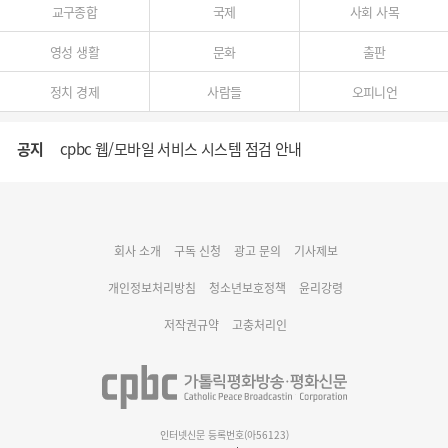
교구종합
국제
사회 사목
영성 생활
문화
출판
정치 경제
사람들
오피니언
공지
cpbc 웹/모바일 서비스 시스템 점검 안내
대구대교구 부교구장 김종강 시몬 주교 임명
회사 소개
구독 신청
광고 문의
기사제보
명동 미디어큐브 & 1898 미디어월 공모전 수상작 발표
개인정보처리방침
청소년보호정책
윤리강령
저작권규약
고충처리인
인터넷신문 등록번호(아56123)