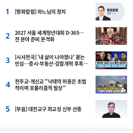
[평화칼럼] 하느님의 정치
2027 서울 세계청년대회 D-365…
전 분야 준비 본격화
[시사천국] '내 삶이 나아졌나' 묻는
민심…증시·부동산·검찰개혁 후폭
풍
천주교·개신교 "낙태약 허용은 초법
적이며 포퓰리즘적 발상”
[부음] 대전교구 최교성 신부 선종