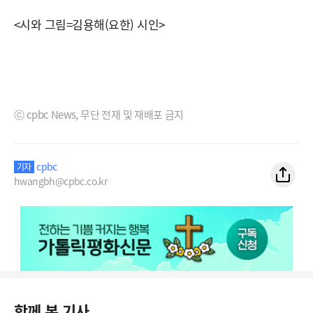
<시와 그림=김용해(요한) 시인>
ⓒ cpbc News, 무단 전재 및 재배포 금지
cpbc
기자
hwangbh@cpbc.co.kr
함께 본 기사