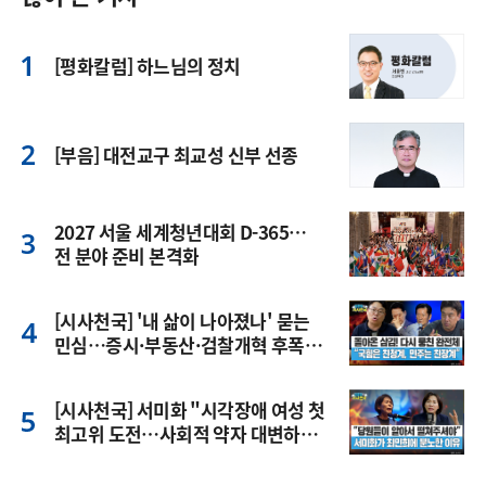
[평화칼럼] 하느님의 정치
[부음] 대전교구 최교성 신부 선종
2027 서울 세계청년대회 D-365…
전 분야 준비 본격화
[시사천국] '내 삶이 나아졌나' 묻는
민심…증시·부동산·검찰개혁 후폭
풍
[시사천국] 서미화 "시각장애 여성 첫
최고위 도전…사회적 약자 대변하겠
다"