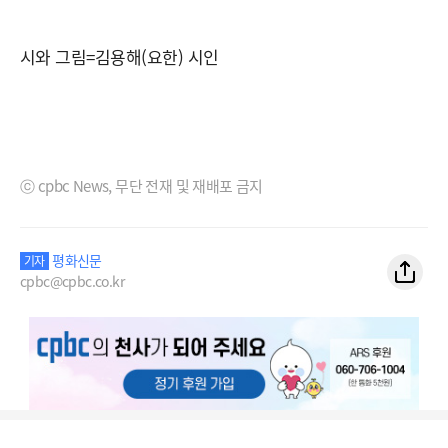
시와 그림=김용해(요한) 시인
ⓒ cpbc News, 무단 전재 및 재배포 금지
평화신문
기자
cpbc@cpbc.co.kr