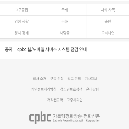
교구종합
국제
사회 사목
영성 생활
문화
출판
정치 경제
사람들
오피니언
공지
cpbc 웹/모바일 서비스 시스템 점검 안내
대구대교구 부교구장 김종강 시몬 주교 임명
회사 소개
구독 신청
광고 문의
기사제보
명동 미디어큐브 & 1898 미디어월 공모전 수상작 발표
개인정보처리방침
청소년보호정책
윤리강령
저작권규약
고충처리인