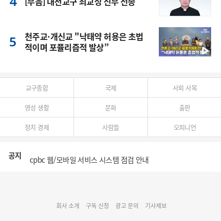
[부음] 대전교구 최교성 신부 선종
천주교·개신교 "낙태약 허용은 초법
적이며 포퓰리즘적 발상”
교구종합
국제
사회 사목
영성 생활
문화
출판
정치 경제
사람들
오피니언
공지
cpbc 웹/모바일 서비스 시스템 점검 안내
대구대교구 부교구장 김종강 시몬 주교 임명
회사 소개
구독 신청
광고 문의
기사제보
명동 미디어큐브 & 1898 미디어월 공모전 수상작 발표