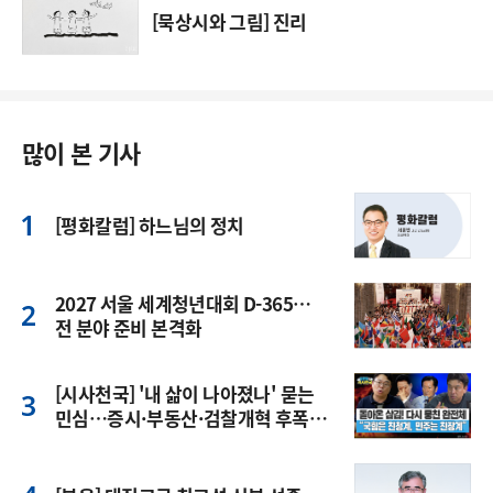
[묵상시와 그림] 진리
많이 본 기사
[평화칼럼] 하느님의 정치
2027 서울 세계청년대회 D-365…
전 분야 준비 본격화
[시사천국] '내 삶이 나아졌나' 묻는
민심…증시·부동산·검찰개혁 후폭
풍