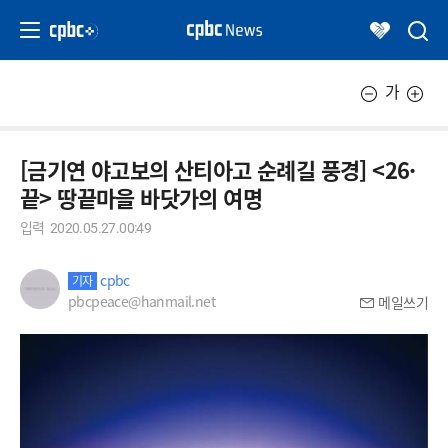
가
[금기연 야고보의 산티아고 순례길 풍경] <26·
끝> 땅끝마을 바닷가의 여명
입력
2020.05.27.00:49
cpbc
기자
pbcpeace@hanmail.net
메일쓰기