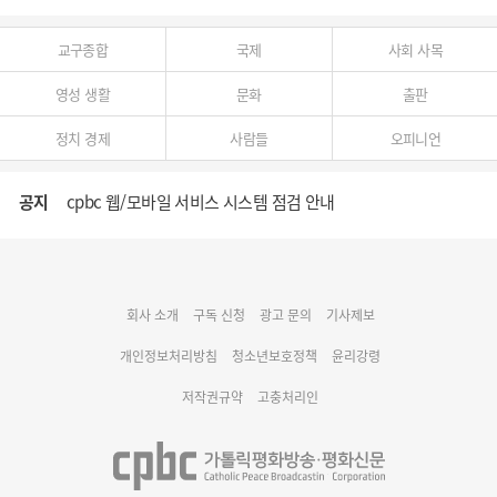
교구종합
국제
사회 사목
영성 생활
문화
출판
정치 경제
사람들
오피니언
공지
cpbc 웹/모바일 서비스 시스템 점검 안내
대구대교구 부교구장 김종강 시몬 주교 임명
회사 소개
구독 신청
광고 문의
기사제보
명동 미디어큐브 & 1898 미디어월 공모전 수상작 발표
개인정보처리방침
청소년보호정책
윤리강령
저작권규약
고충처리인