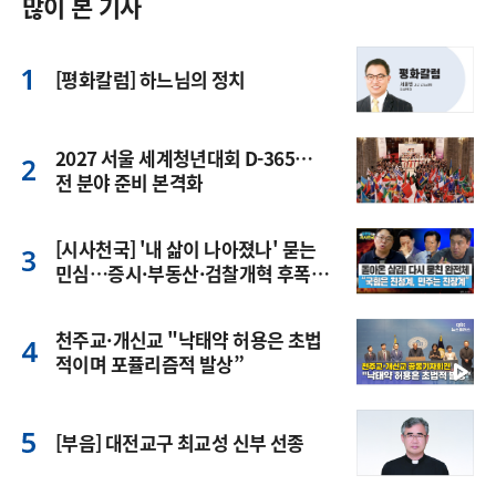
많이 본 기사
[평화칼럼] 하느님의 정치
2027 서울 세계청년대회 D-365…
전 분야 준비 본격화
[시사천국] '내 삶이 나아졌나' 묻는
민심…증시·부동산·검찰개혁 후폭
풍
천주교·개신교 "낙태약 허용은 초법
적이며 포퓰리즘적 발상”
[부음] 대전교구 최교성 신부 선종