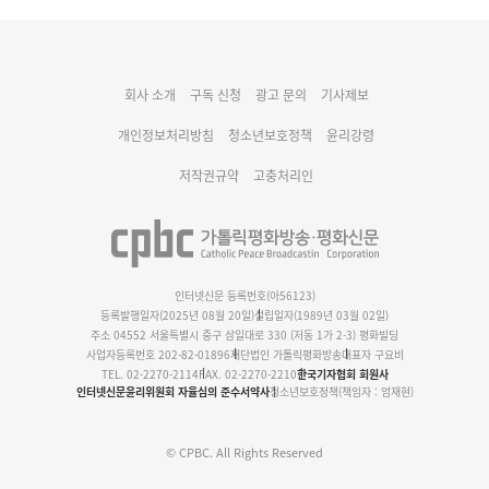
대구대교구 부교구장 김종강 시몬 주교 임명
회사 소개
구독 신청
광고 문의
기사제보
명동 미디어큐브 & 1898 미디어월 공모전 수상작 발표
개인정보처리방침
청소년보호정책
윤리강령
저작권규약
고충처리인
인터넷신문 등록번호(아56123)
등록발행일자(2025년 08월 20일)
설립일자(1989년 03월 02일)
주소 04552 서울특별시 중구 삼일대로 330 (저동 1가 2-3) 평화빌딩
사업자등록번호 202-82-01896
재단법인 가톨릭평화방송
대표자 구요비
TEL. 02-2270-2114
FAX. 02-2270-2210
한국기자협회 회원사
인터넷신문윤리위원회 자율심의 준수서약사
청소년보호정책(책임자 : 엄재현)
© CPBC. All Rights Reserved