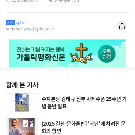
cpbc
기자
summer_zero@cpbc.co.kr
함께 본 기사
수지본당 김태규 신부 사제수품 25주년 기
념 음반 발표
[2025 결산-문화출판] ‘희년’에 차려진 문
화의 향연