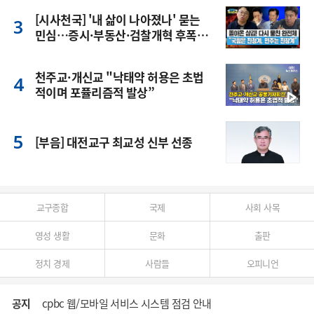
[시사천국] '내 삶이 나아졌나' 묻는
민심…증시·부동산·검찰개혁 후폭
풍
천주교·개신교 "낙태약 허용은 초법
적이며 포퓰리즘적 발상”
[부음] 대전교구 최교성 신부 선종
교구종합
국제
사회 사목
영성 생활
문화
출판
정치 경제
사람들
오피니언
공지
cpbc 웹/모바일 서비스 시스템 점검 안내