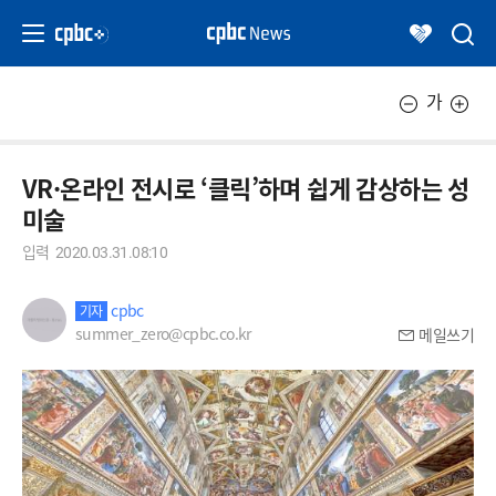
가
VR·온라인 전시로 ‘클릭’하며 쉽게 감상하는 성
미술
입력
2020.03.31.08:10
cpbc
기자
summer_zero@cpbc.co.kr
메일쓰기