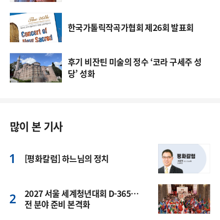
한국가톨릭작곡가협회 제26회 발표회
후기 비잔틴 미술의 정수 ‘코라 구세주 성
당’ 성화
많이 본 기사
[평화칼럼] 하느님의 정치
2027 서울 세계청년대회 D-365…
전 분야 준비 본격화