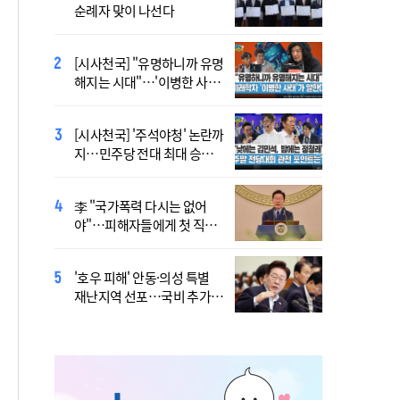
순례자 맞이 나선다
높은 수준의 폭염"
[시사천국] "유명하니까 유명
[사제인사] 안동교구, 10일
해지는 시대"…'이병한 사
부
태'가 말한다
[시사천국] '주석야청' 논란까
'식중독 발생 9월이 가장 많
지…민주당 전대 최대 승부
아'
처는 호남
李 "국가폭력 다시는 없어
정동영 "'조선' 호명 부르기
야"…피해자들에게 첫 직접
공론화 후에"…원로들 "이름
사과
불러야"
'호우 피해' 안동·의성 특별
Official Theme Song for
재난지역 선포…국비 추가
WYD Seoul 2027 Released
지원
Ahead of Global Youth
Gathering