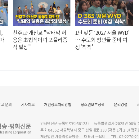
,
천주교·개신교 "낙태약 허
1년 앞둔 '2027 서울 WYD'
 마
용은 초법적이며 포퓰리즘
… 수도회 청년들 준비 여
적 발상”
정 '착착'
광고 문의
기사제보
개인정보처리방침
청소년보호정책
윤리강령
작 발표
인터넷신문 등록번호(아56123)
등록발행일자(2025년 08월 2
주소 04552 서울특별시 중구 삼일대로 330 (저동 1가 2-3) 평
재단법인 가톨릭평화방송
대표자 구요비
TEL. 02-2270-2