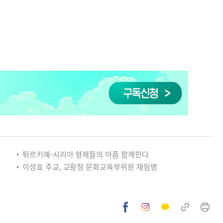
튀르키예-시리아 형제들의 아픔 함께한다
이성효 주교, 교황청 문화교육부위원 재임명