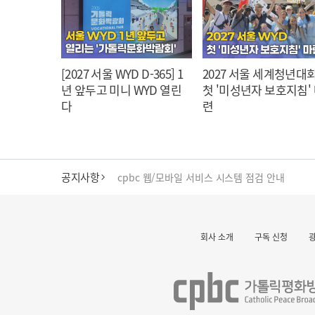
[2027 서울 WYD D-365] 1
2027 서울 세계청년대회
년 앞두고 미니 WYD 열린
첫 '미성년자 보호지침'
다
련
공지사항
cpbc 웹/모바일 서비스 시스템 점검 안내
대구대교구 부교구장 김종강 시몬 주교 임명
회사 소개
구독 신청
명동 미디어큐브 & 1898 미디어월 공모전 수상