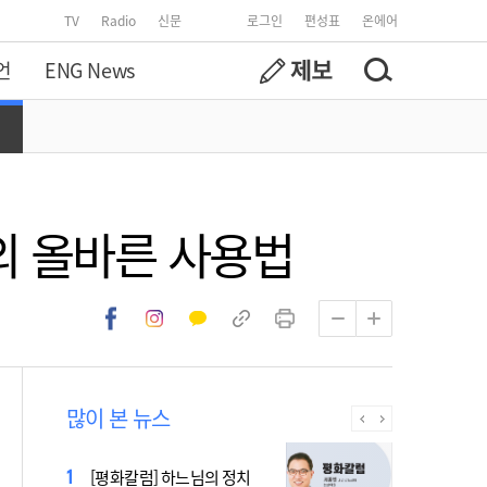
TV
Radio
신문
로그인
편성표
온에어
언
ENG News
의 올바른 사용법
많이 본 뉴스
2027 서울 WYD 공식 주제가
[평화칼럼] 하느님의 정치