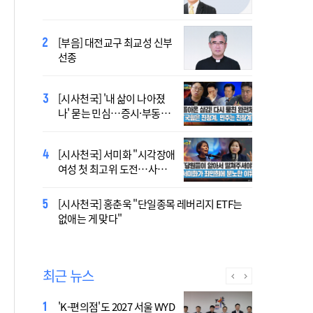
오늘 공개…한국인 곡 선정
[부음] 대전교구 최교성 신부
2027 서울 세계청년대회 주
선종
제가 공개…희망의 선율 울
린다
[시사천국] '내 삶이 나아졌
대전신학교 유학 사제, 중국
나' 묻는 민심…증시·부동산
최연소 주교 됐다
·검찰개혁 후폭풍
[시사천국] 서미화 "시각장애
433곡 뚫은 한국 청년의 노
여성 첫 최고위 도전…사회
래…2027 서울 WYD 공식 주
적 약자 대변하겠다"
제가로
[시사천국] 홍춘욱 "단일종목 레버리지 ETF는
[시사천국] 서범수 '돌려차기'
없애는 게 맞다"
발언 파장…"사석에서도 안
될 말"
최근 뉴스
'K-편의점'도 2027 서울 WYD
폭염 '뉴 노멀' 시대..."한 단계