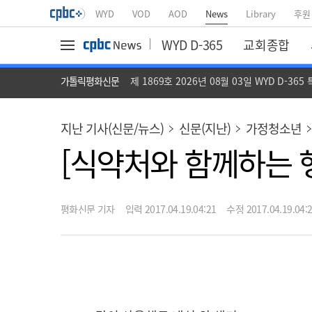
WYD
VOD
AOD
News
Library
후원
WYD D-365
교회종합
가톨릭평화신문
제 1869호 2026년 08월 03일 WYD D-365
지난 기사(신문/뉴스)
신문(지난)
가정청소년
[식약처와 함께하는 행
평화신문 기자
입력 2017.04.19.04:21
수정 2017.04.19.04: