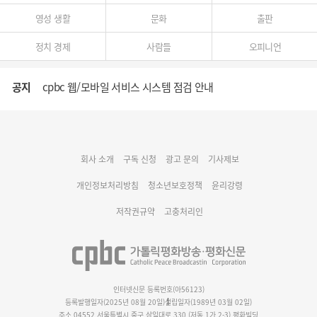
영성 생활
문화
출판
정치 경제
사람들
오피니언
공지
cpbc 웹/모바일 서비스 시스템 점검 안내
대구대교구 부교구장 김종강 시몬 주교 임명
회사 소개
구독 신청
광고 문의
기사제보
명동 미디어큐브 & 1898 미디어월 공모전 수상작 발표
개인정보처리방침
청소년보호정책
윤리강령
저작권규약
고충처리인
인터넷신문 등록번호(아56123)
등록발행일자(2025년 08월 20일)
설립일자(1989년 03월 02일)
주소 04552 서울특별시 중구 삼일대로 330 (저동 1가 2-3) 평화빌딩