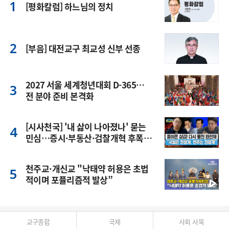
[평화칼럼] 하느님의 정치
[부음] 대전교구 최교성 신부 선종
2027 서울 세계청년대회 D-365…
전 분야 준비 본격화
[시사천국] '내 삶이 나아졌나' 묻는
민심…증시·부동산·검찰개혁 후폭
풍
천주교·개신교 "낙태약 허용은 초법
적이며 포퓰리즘적 발상”
교구종합
국제
사회 사목