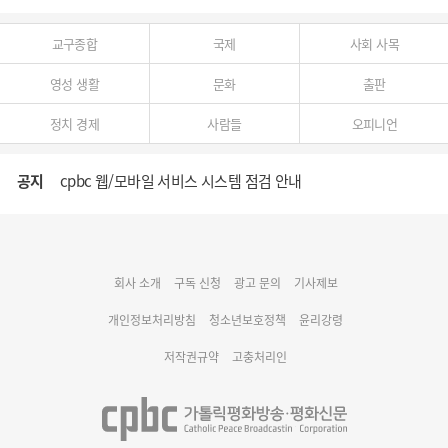
교구종합
국제
사회 사목
영성 생활
문화
출판
정치 경제
사람들
오피니언
공지
cpbc 웹/모바일 서비스 시스템 점검 안내
대구대교구 부교구장 김종강 시몬 주교 임명
회사 소개
구독 신청
광고 문의
기사제보
명동 미디어큐브 & 1898 미디어월 공모전 수상작 발표
개인정보처리방침
청소년보호정책
윤리강령
저작권규약
고충처리인