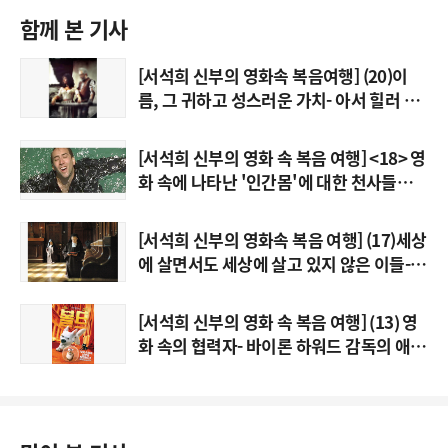
함께 본 기사
[서석희 신부의 영화속 복음여행] (20)이
름, 그 귀하고 성스러운 가치- 아서 힐러 감
독의 '라만차의 돈키호테'
[서석희 신부의 영화 속 복음 여행] <18> 영
화 속에 나타난 '인간몸'에 대한 천사들의
찬사- 빔 벤더스 감독의 '베를린 천사의 시'
외 영화들
[서석희 신부의 영화속 복음 여행] (17)세상
에 살면서도 세상에 살고 있지 않은 이들-
마이클 화이트 감독의 '사랑의 침묵'
[서석희 신부의 영화 속 복음 여행] (13) 영
화 속의 협력자- 바이론 하워드 감독의 애니
메이션 '볼트'