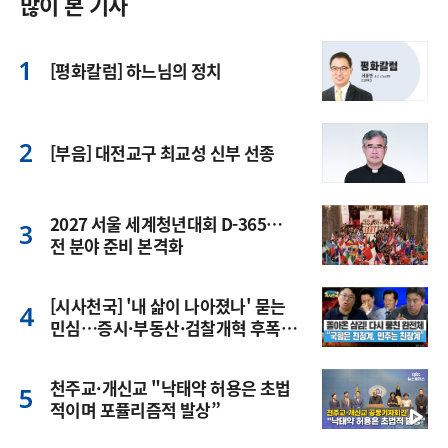
많이 본 기사
[평화칼럼] 하느님의 정치
[부음] 대전교구 최교성 신부 선종
2027 서울 세계청년대회 D-365…
전 분야 준비 본격화
[시사천국] '내 삶이 나아졌나' 묻는
민심…증시·부동산·검찰개혁 후폭
풍
천주교·개신교 "낙태약 허용은 초법
적이며 포퓰리즘적 발상”