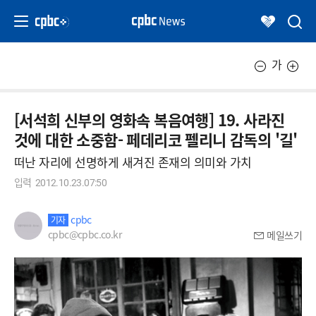
가
[서석희 신부의 영화속 복음여행] 19. 사라진
것에 대한 소중함- 페데리코 펠리니 감독의 '길'
떠난 자리에 선명하게 새겨진 존재의 의미와 가치
입력
2012.10.23.07:50
cpbc
기자
cpbc@cpbc.co.kr
메일쓰기