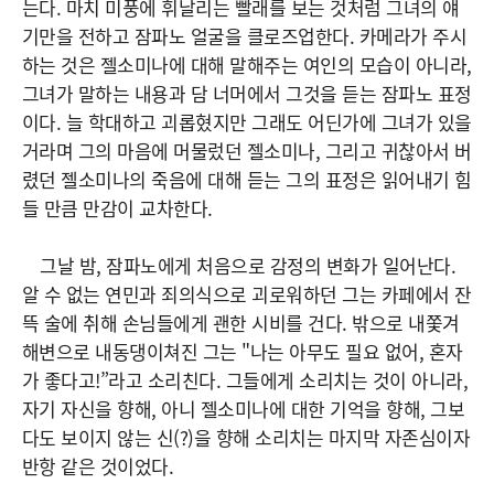
는다. 마치 미풍에 휘날리는 빨래를 보는 것처럼 그녀의 얘
기만을 전하고 잠파노 얼굴을 클로즈업한다. 카메라가 주시
하는 것은 젤소미나에 대해 말해주는 여인의 모습이 아니라,
그녀가 말하는 내용과 담 너머에서 그것을 듣는 잠파노 표정
이다. 늘 학대하고 괴롭혔지만 그래도 어딘가에 그녀가 있을
거라며 그의 마음에 머물렀던 젤소미나, 그리고 귀찮아서 버
렸던 젤소미나의 죽음에 대해 듣는 그의 표정은 읽어내기 힘
들 만큼 만감이 교차한다.
그날 밤, 잠파노에게 처음으로 감정의 변화가 일어난다.
알 수 없는 연민과 죄의식으로 괴로워하던 그는 카페에서 잔
뜩 술에 취해 손님들에게 괜한 시비를 건다. 밖으로 내쫓겨
해변으로 내동댕이쳐진 그는 "나는 아무도 필요 없어, 혼자
가 좋다고!”라고 소리친다. 그들에게 소리치는 것이 아니라,
자기 자신을 향해, 아니 젤소미나에 대한 기억을 향해, 그보
다도 보이지 않는 신(?)을 향해 소리치는 마지막 자존심이자
반항 같은 것이었다.