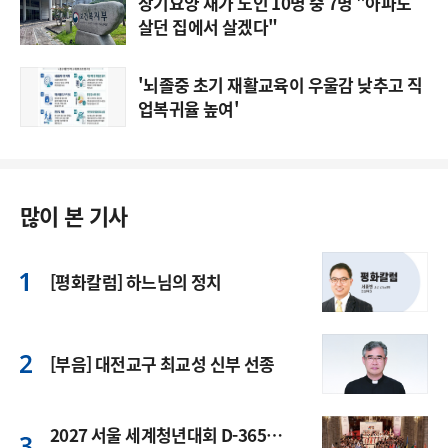
장기요양 재가 노인 10명 중 7명 "아파도
살던 집에서 살겠다"
'뇌졸중 초기 재활교육이 우울감 낮추고 직
업복귀율 높여'
많이 본 기사
[평화칼럼] 하느님의 정치
[부음] 대전교구 최교성 신부 선종
2027 서울 세계청년대회 D-365…