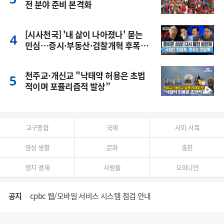
전 분야 준비 본격화
[시사천국] '내 삶이 나아졌나' 묻는
민심…증시·부동산·검찰개혁 후폭
풍
천주교·개신교 "낙태약 허용은 초법
적이며 포퓰리즘적 발상”
교구종합
국제
사회 사목
영성 생활
문화
출판
정치 경제
사람들
오피니언
공지
cpbc 웹/모바일 서비스 시스템 점검 안내
대구대교구 부교구장 김종강 시몬 주교 임명