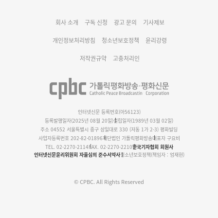
회사 소개
구독 신청
광고 문의
기사제보
명동 미디어큐브 & 1898 미디어월 공모전 수상작 발표
개인정보처리방침
청소년보호정책
윤리강령
저작권규약
고충처리인
인터넷신문 등록번호(아56123)
등록발행일자(2025년 08월 20일)
설립일자(1989년 03월 02일)
주소 04552 서울특별시 중구 삼일대로 330 (저동 1가 2-3) 평화빌딩
사업자등록번호 202-82-01896
재단법인 가톨릭평화방송
대표자 구요비
TEL. 02-2270-2114
FAX. 02-2270-2210
한국기자협회 회원사
인터넷신문윤리위원회 자율심의 준수서약사
청소년보호정책(책임자 : 엄재현)
© CPBC. All Rights Reserved