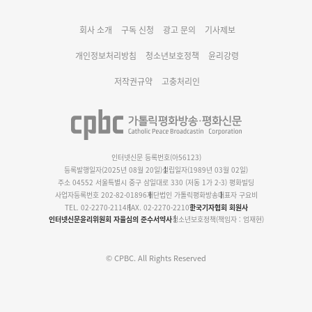
회사 소개
구독 신청
광고 문의
기사제보
명동 미디어큐브 & 1898 미디어월 공모전 수상작 발표
개인정보처리방침
청소년보호정책
윤리강령
저작권규약
고충처리인
인터넷신문 등록번호(아56123)
등록발행일자(2025년 08월 20일)
설립일자(1989년 03월 02일)
주소 04552 서울특별시 중구 삼일대로 330 (저동 1가 2-3) 평화빌딩
사업자등록번호 202-82-01896
재단법인 가톨릭평화방송
대표자 구요비
TEL. 02-2270-2114
FAX. 02-2270-2210
한국기자협회 회원사
인터넷신문윤리위원회 자율심의 준수서약사
청소년보호정책(책임자 : 엄재현)
© CPBC. All Rights Reserved