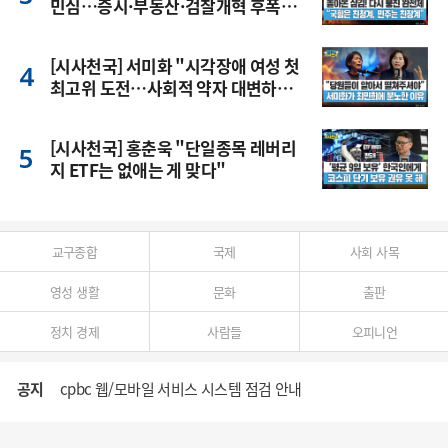
민심…증시·부동산·검찰개혁 후폭
풍
[시사천국] 서미화 "시각장애 여성 첫
최고위 도전…사회적 약자 대변하겠
다"
[시사천국] 홍춘욱 "단일종목 레버리
지 ETF는 없애는 게 맞다"
교구종합
국제
사회 사목
영성 생활
문화
출판
정치 경제
사람들
오피니언
공지
cpbc 웹/모바일 서비스 시스템 점검 안내
대구대교구 부교구장 김종강 시몬 주교 임명