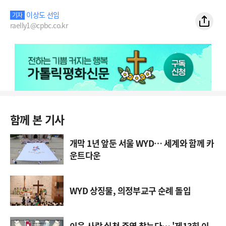
이상도 선임
기자
raelly1@cpbc.co.kr
함께 본 기사
개막 1년 앞둔 서울 WYD… 세계와 함께 카
운트다운
WYD 상징물, 의정부교구 순례 돌입
이웃 사랑 실천 주역 찾는다… '제13회 이