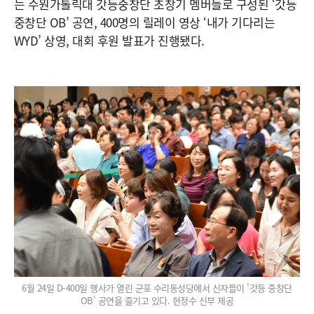
는 수원가톨릭대 갓등중창단 초창기 멤버들로 구성된 ‘갓등
중창단 OB’ 공연, 400명의 릴레이 영상 ‘내가 기다리는
WYD’ 상영, 대회 후원 발표가 진행됐다.
6월 24일 D-400일 행사가 열린 군포 수리동성당에서 신자들이 '갓등 중창단
OB' 공연을 즐기고 있다. 현정수 신부 제공