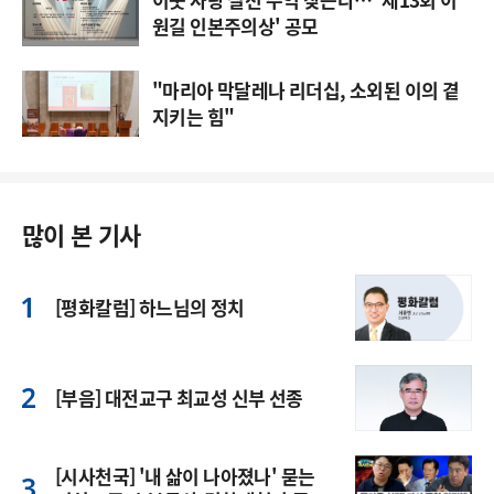
원길 인본주의상' 공모
"마리아 막달레나 리더십, 소외된 이의 곁
지키는 힘"
많이 본 기사
[평화칼럼] 하느님의 정치
[부음] 대전교구 최교성 신부 선종
[시사천국] '내 삶이 나아졌나' 묻는