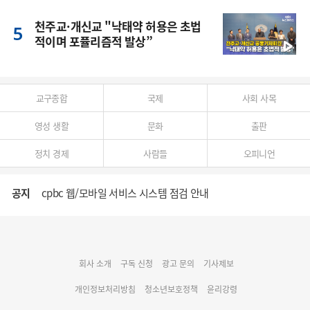
천주교·개신교 "낙태약 허용은 초법
적이며 포퓰리즘적 발상”
교구종합
국제
사회 사목
영성 생활
문화
출판
정치 경제
사람들
오피니언
공지
cpbc 웹/모바일 서비스 시스템 점검 안내
대구대교구 부교구장 김종강 시몬 주교 임명
회사 소개
구독 신청
광고 문의
기사제보
명동 미디어큐브 & 1898 미디어월 공모전 수상작 발표
개인정보처리방침
청소년보호정책
윤리강령