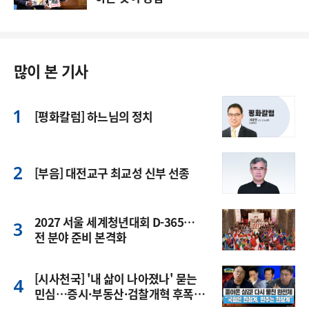
많이 본 기사
[평화칼럼] 하느님의 정치
[부음] 대전교구 최교성 신부 선종
2027 서울 세계청년대회 D-365…
전 분야 준비 본격화
[시사천국] '내 삶이 나아졌나' 묻는
민심…증시·부동산·검찰개혁 후폭
풍