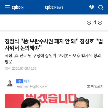
가
정점식 "檢 보완수사권 폐지 안 돼" 정성호 "법
사위서 논의해야"
국힘, 與 단독 원 구성에 상임위 보이콧…오후 법사위 항의
방문
입력
2026.07.08.12:39
이힘
기자
lensman@cpbc.co.kr
메일쓰기