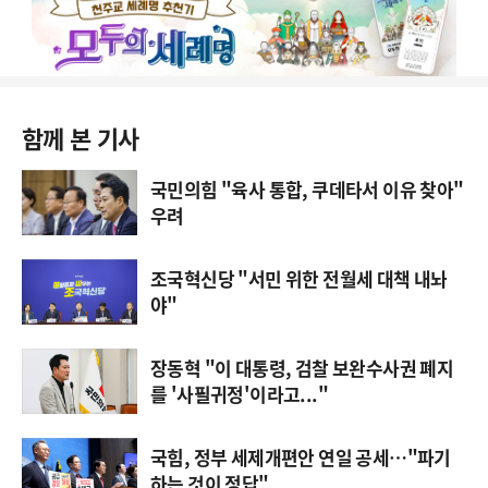
함께 본 기사
국민의힘 "육사 통합, 쿠데타서 이유 찾아"
우려
조국혁신당 "서민 위한 전월세 대책 내놔
야"
장동혁 "이 대통령, 검찰 보완수사권 폐지
를 '사필귀정'이라고..."
국힘, 정부 세제개편안 연일 공세…"파기
하는 것이 정답"