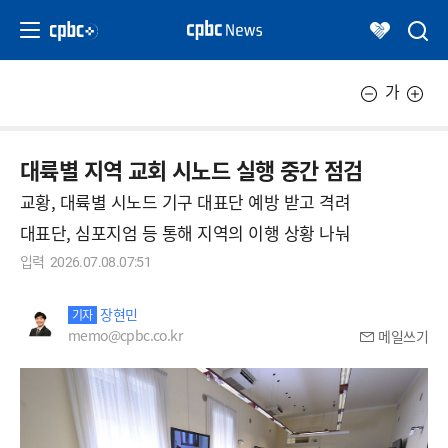
가
대륙별 지역 교회 시노드 실행 중간 점검
교황, 대륙별 시노드 기구 대표단 예방 받고 격려
대표단, 심포지엄 등 통해 지역의 이행 상황 나눠
입력
2026.07.08.07:51
장현민
기자
memo@cpbc.co.kr
메일쓰기