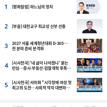
[평화칼럼] 하느님의 정치
[부음] 대전교구 최교성 신부 선종
2027 서울 세계청년대회 D-365…
전 분야 준비 본격화
[시사천국] '내 삶이 나아졌나' 묻는
민심…증시·부동산·검찰개혁 후폭
풍
[시사천국] 서미화 "시각장애 여성 첫
최고위 도전…사회적 약자 대변하겠
다"