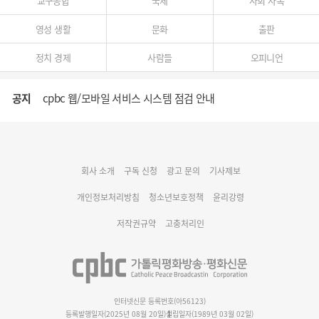
교구종합
국제
사회 사목
영성 생활
문화
출판
정치 경제
사람들
오피니언
공지
cpbc 웹/모바일 서비스 시스템 점검 안내
대구대교구 부교구장 김종강 시몬 주교 임명
회사 소개
구독 신청
광고 문의
기사제보
명동 미디어큐브 & 1898 미디어월 공모전 수상작 발표
개인정보처리방침
청소년보호정책
윤리강령
저작권규약
고충처리인
인터넷신문 등록번호(아56123)
등록발행일자(2025년 08월 20일)
설립일자(1989년 03월 02일)