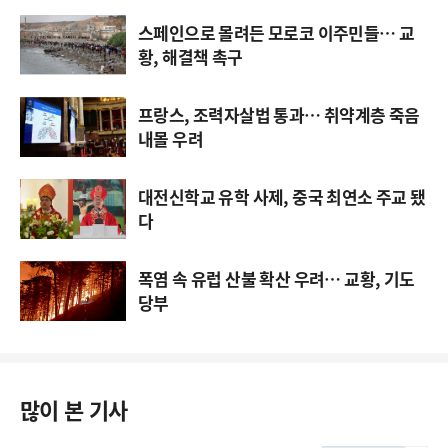
스페인으로 몰려든 모로코 이주민들… 교
황, 해결책 촉구
프랑스, 조력자살법 통과… 취약계층 죽음
내몰 우려
대전신학교 유학 사제, 중국 최연소 주교 됐
다
폭염 속 유럽 산불 확산 우려… 교황, 기도
당부
많이 본 기사