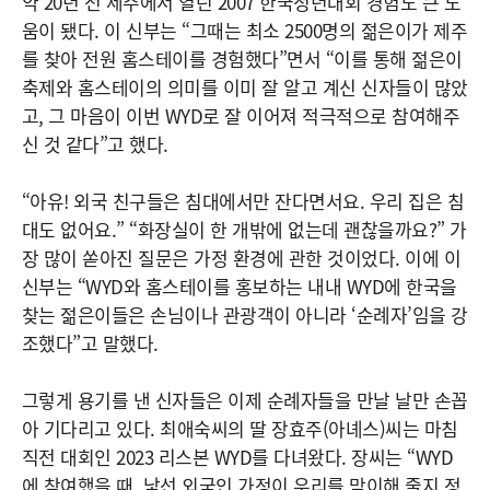
약 20년 전 제주에서 열린 2007 한국청년대회 경험도 큰 도
움이 됐다. 이 신부는 “그때는 최소 2500명의 젊은이가 제주
를 찾아 전원 홈스테이를 경험했다”면서 “이를 통해 젊은이
축제와 홈스테이의 의미를 이미 잘 알고 계신 신자들이 많았
고, 그 마음이 이번 WYD로 잘 이어져 적극적으로 참여해주
신 것 같다”고 했다.
“아유! 외국 친구들은 침대에서만 잔다면서요. 우리 집은 침
대도 없어요.” “화장실이 한 개밖에 없는데 괜찮을까요?” 가
장 많이 쏟아진 질문은 가정 환경에 관한 것이었다. 이에 이
신부는 “WYD와 홈스테이를 홍보하는 내내 WYD에 한국을
찾는 젊은이들은 손님이나 관광객이 아니라 ‘순례자’임을 강
조했다”고 말했다.
그렇게 용기를 낸 신자들은 이제 순례자들을 만날 날만 손꼽
아 기다리고 있다. 최애숙씨의 딸 장효주(아녜스)씨는 마침
직전 대회인 2023 리스본 WYD를 다녀왔다. 장씨는 “WYD
에 참여했을 때, 낯선 외국인 가정이 우리를 맞이해 줄지 정