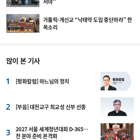
서야”
가톨릭·개신교 “낙태약 도입 중단하라” 한
목소리
많이 본 기사
[평화칼럼] 하느님의 정치
[부음] 대전교구 최교성 신부 선종
2027 서울 세계청년대회 D-365…
전 분야 준비 본격화