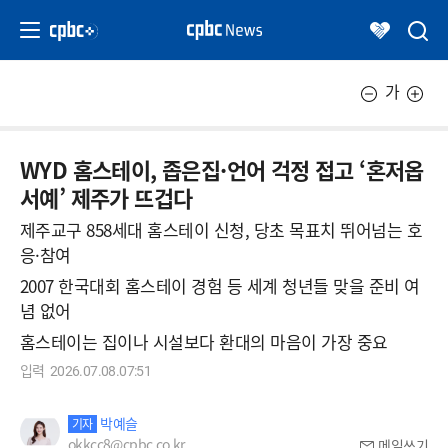
가
WYD 홈스테이, 좁은집·언어 걱정 접고 ‘혼저옵
서예’ 제주가 뜨겁다
제주교구 858세대 홈스테이 신청, 당초 목표치 뛰어넘는 호
응·참여
2007 한국대회 홈스테이 경험 등 세계 청년들 맞을 준비 여
념 없어
홈스테이는 집이나 시설보다 환대의 마음이 가장 중요
입력
2026.07.08.07:51
박예슬
기자
okkcc8@cpbc.co.kr
메일쓰기