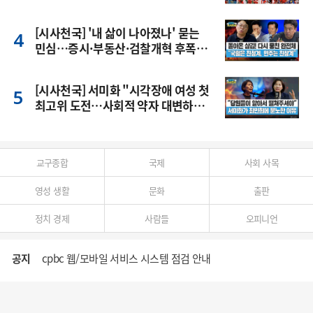
[시사천국] '내 삶이 나아졌나' 묻는
민심…증시·부동산·검찰개혁 후폭
풍
[시사천국] 서미화 "시각장애 여성 첫
최고위 도전…사회적 약자 대변하겠
다"
교구종합
국제
사회 사목
영성 생활
문화
출판
정치 경제
사람들
오피니언
공지
cpbc 웹/모바일 서비스 시스템 점검 안내
대구대교구 부교구장 김종강 시몬 주교 임명