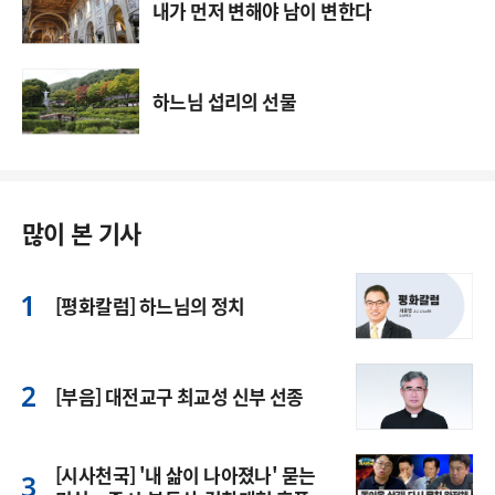
내가 먼저 변해야 남이 변한다
하느님 섭리의 선물
많이 본 기사
[평화칼럼] 하느님의 정치
[부음] 대전교구 최교성 신부 선종
[시사천국] '내 삶이 나아졌나' 묻는