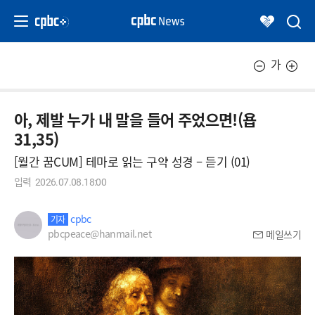
가
아, 제발 누가 내 말을 들어 주었으면!(욥
31,35)
[월간 꿈CUM] 테마로 읽는 구약 성경 – 듣기 (01)
입력
2026.07.08.18:00
cpbc
기자
pbcpeace@hanmail.net
메일쓰기