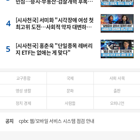
민심…증시·부동산·검찰개혁 후폭
풍
[시사천국] 서미화 "시각장애 여성 첫
최고위 도전…사회적 약자 대변하겠
다"
[시사천국] 홍춘욱 "단일종목 레버리
지 ETF는 없애는 게 맞다"
교구종합
국제
사회 사목
영성 생활
문화
출판
정치 경제
사람들
오피니언
공지
cpbc 웹/모바일 서비스 시스템 점검 안내
대구대교구 부교구장 김종강 시몬 주교 임명