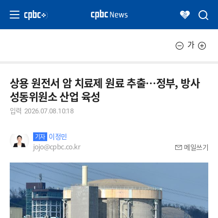
가
상용 원전서 암 치료제 원료 추출…정부, 방사
성동위원소 산업 육성
입력
2026.07.08.10:18
이정민
기자
jojo@cpbc.co.kr
메일쓰기