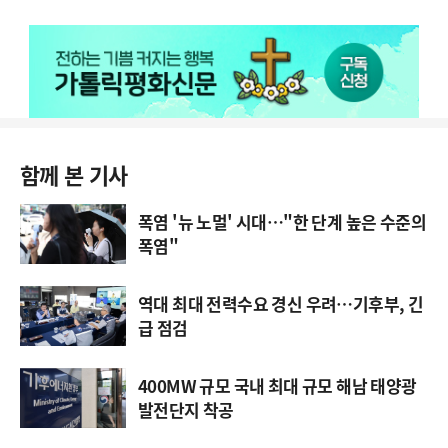
함께 본 기사
폭염 '뉴 노멀' 시대…"한 단계 높은 수준의
폭염"
역대 최대 전력수요 경신 우려…기후부, 긴
급 점검
400MW 규모 국내 최대 규모 해남 태양광
발전단지 착공