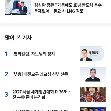
김성환 장관 "가뭄에도 호남 반도체 용수
문제없어…필요 시 LNG 검토"
많이 본 기사
[평화칼럼] 하느님의 정치
[부음] 대전교구 최교성 신부 선종
2027 서울 세계청년대회 D-365…
전 분야 준비 본격화