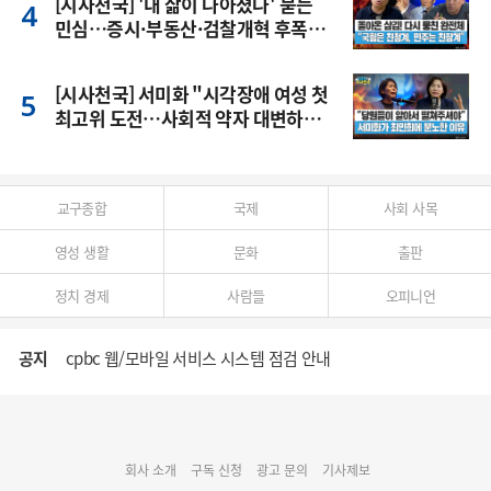
[시사천국] '내 삶이 나아졌나' 묻는
민심…증시·부동산·검찰개혁 후폭
풍
[시사천국] 서미화 "시각장애 여성 첫
최고위 도전…사회적 약자 대변하겠
다"
교구종합
국제
사회 사목
영성 생활
문화
출판
정치 경제
사람들
오피니언
공지
cpbc 웹/모바일 서비스 시스템 점검 안내
대구대교구 부교구장 김종강 시몬 주교 임명
회사 소개
구독 신청
광고 문의
기사제보
명동 미디어큐브 & 1898 미디어월 공모전 수상작 발표