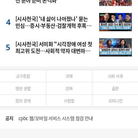
전 분야 준비 본격화
[시사천국] '내 삶이 나아졌나' 묻는
민심…증시·부동산·검찰개혁 후폭
풍
[시사천국] 서미화 "시각장애 여성 첫
최고위 도전…사회적 약자 대변하겠
다"
교구종합
국제
사회 사목
영성 생활
문화
출판
정치 경제
사람들
오피니언
공지
cpbc 웹/모바일 서비스 시스템 점검 안내
대구대교구 부교구장 김종강 시몬 주교 임명