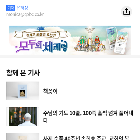
윤하정
기자
monica@cpbc.co.kr
함께 본 기사
책꽂이
주님의 기도 10줄, 100쪽 훌쩍 넘겨 풀어내
다
사제 수품 40주년 손희송 주교, 교회의 본