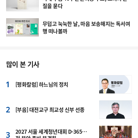
질을 묻다
무덥고 눅눅한 날, 마음 보송해지는 독서여
행 떠나볼까
많이 본 기사
[평화칼럼] 하느님의 정치
[부음] 대전교구 최교성 신부 선종
2027 서울 세계청년대회 D-365…