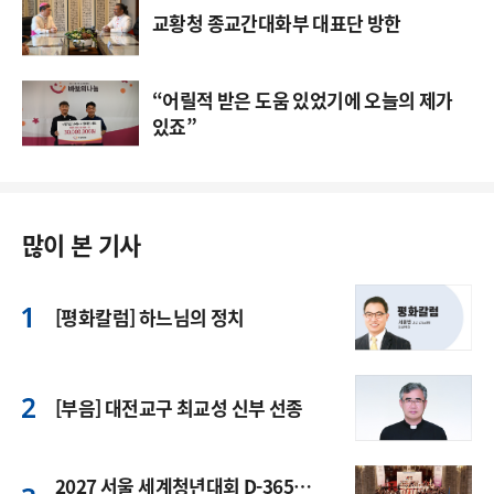
교황청 종교간대화부 대표단 방한
“어릴적 받은 도움 있었기에 오늘의 제가
있죠”
많이 본 기사
[평화칼럼] 하느님의 정치
[부음] 대전교구 최교성 신부 선종
2027 서울 세계청년대회 D-365…