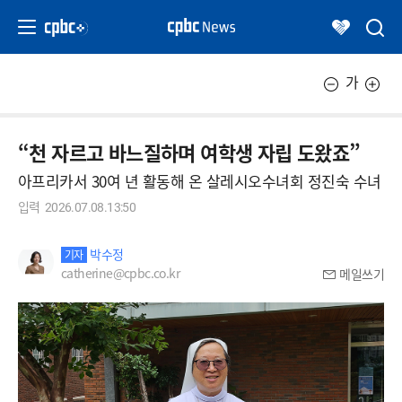
가
“천 자르고 바느질하며 여학생 자립 도왔죠”
아프리카서 30여 년 활동해 온 살레시오수녀회 정진숙 수녀
입력
2026.07.08.13:50
박수정
기자
catherine@cpbc.co.kr
메일쓰기