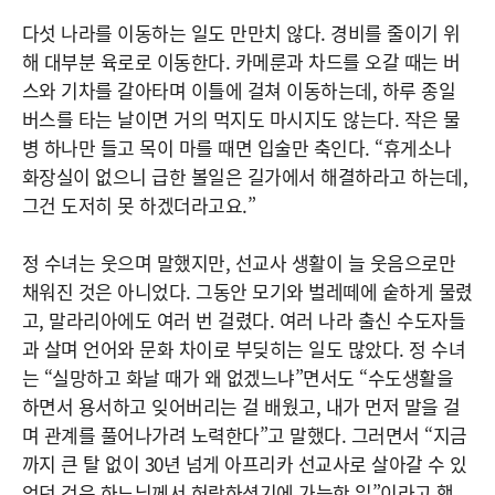
다섯 나라를 이동하는 일도 만만치 않다. 경비를 줄이기 위
해 대부분 육로로 이동한다. 카메룬과 차드를 오갈 때는 버
스와 기차를 갈아타며 이틀에 걸쳐 이동하는데, 하루 종일
버스를 타는 날이면 거의 먹지도 마시지도 않는다. 작은 물
병 하나만 들고 목이 마를 때면 입술만 축인다. “휴게소나
화장실이 없으니 급한 볼일은 길가에서 해결하라고 하는데,
그건 도저히 못 하겠더라고요.”
정 수녀는 웃으며 말했지만, 선교사 생활이 늘 웃음으로만
채워진 것은 아니었다. 그동안 모기와 벌레떼에 숱하게 물렸
고, 말라리아에도 여러 번 걸렸다. 여러 나라 출신 수도자들
과 살며 언어와 문화 차이로 부딪히는 일도 많았다. 정 수녀
는 “실망하고 화날 때가 왜 없겠느냐”면서도 “수도생활을
하면서 용서하고 잊어버리는 걸 배웠고, 내가 먼저 말을 걸
며 관계를 풀어나가려 노력한다”고 말했다. 그러면서 “지금
까지 큰 탈 없이 30년 넘게 아프리카 선교사로 살아갈 수 있
었던 것은 하느님께서 허락하셨기에 가능한 일”이라고 했