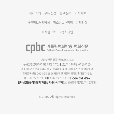
대구대교구 부교구장 김종강 시몬 주교 임명
회사 소개
구독 신청
광고 문의
기사제보
명동 미디어큐브 & 1898 미디어월 공모전 수상작 발표
개인정보처리방침
청소년보호정책
윤리강령
저작권규약
고충처리인
인터넷신문 등록번호(아56123)
등록발행일자(2025년 08월 20일)
설립일자(1989년 03월 02일)
주소 04552 서울특별시 중구 삼일대로 330 (저동 1가 2-3) 평화빌딩
사업자등록번호 202-82-01896
재단법인 가톨릭평화방송
대표자 구요비
TEL. 02-2270-2114
FAX. 02-2270-2210
한국기자협회 회원사
인터넷신문윤리위원회 자율심의 준수서약사
청소년보호정책(책임자 : 엄재현)
© CPBC. All Rights Reserved