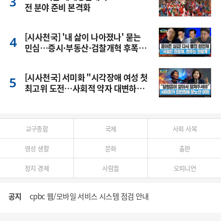
전 분야 준비 본격화
[시사천국] '내 삶이 나아졌나' 묻는
민심…증시·부동산·검찰개혁 후폭
풍
[시사천국] 서미화 "시각장애 여성 첫
최고위 도전…사회적 약자 대변하겠
다"
교구종합
국제
사회 사목
영성 생활
문화
출판
정치 경제
사람들
오피니언
공지
cpbc 웹/모바일 서비스 시스템 점검 안내