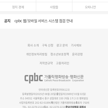
정치 경제
사람들
오피니언
공지
cpbc 웹/모바일 서비스 시스템 점검 안내
대구대교구 부교구장 김종강 시몬 주교 임명
회사 소개
구독 신청
광고 문의
기사제보
명동 미디어큐브 & 1898 미디어월 공모전 수상작 발표
개인정보처리방침
청소년보호정책
윤리강령
저작권규약
고충처리인
인터넷신문 등록번호(아56123)
등록발행일자(2025년 08월 20일)
설립일자(1989년 03월 02일)
주소 04552 서울특별시 중구 삼일대로 330 (저동 1가 2-3) 평화빌딩
사업자등록번호 202-82-01896
재단법인 가톨릭평화방송
대표자 구요비
TEL. 02-2270-2114
FAX. 02-2270-2210
한국기자협회 회원사