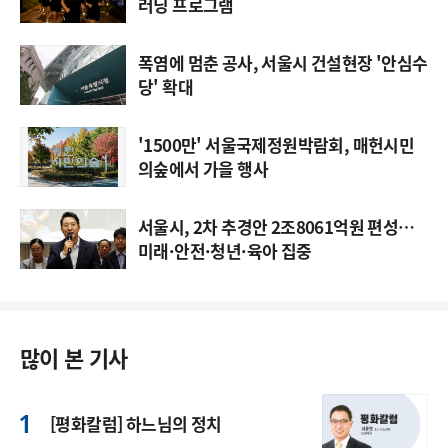
러닝 프로그램
폭염에 멈춘 공사, 서울시 건설현장 '안심수
당' 확대
'1500만' 서울국제정원박람회, 매헌시민
의숲에서 가을 행사
서울시, 2차 추경안 2조8061억원 편성…
미래·안전·청년·육아 집중
많이 본 기사
[평화칼럼] 하느님의 정치