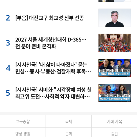
[부음] 대전교구 최교성 신부 선종
2027 서울 세계청년대회 D-365…
전 분야 준비 본격화
[시사천국] '내 삶이 나아졌나' 묻는
민심…증시·부동산·검찰개혁 후폭
풍
[시사천국] 서미화 "시각장애 여성 첫
최고위 도전…사회적 약자 대변하겠
다"
교구종합
국제
사회 사목
영성 생활
문화
출판