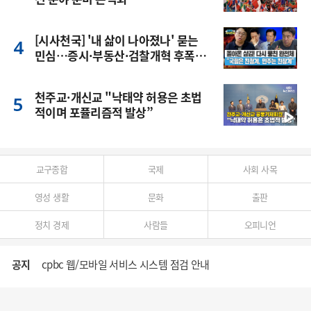
[시사천국] '내 삶이 나아졌나' 묻는
민심…증시·부동산·검찰개혁 후폭
풍
천주교·개신교 "낙태약 허용은 초법
적이며 포퓰리즘적 발상”
교구종합
국제
사회 사목
영성 생활
문화
출판
정치 경제
사람들
오피니언
공지
cpbc 웹/모바일 서비스 시스템 점검 안내
대구대교구 부교구장 김종강 시몬 주교 임명