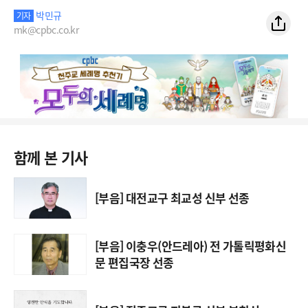
박민규
기자
mk@cpbc.co.kr
함께 본 기사
[부음] 대전교구 최교성 신부 선종
[부음] 이충우(안드레아) 전 가톨릭평화신
문 편집국장 선종