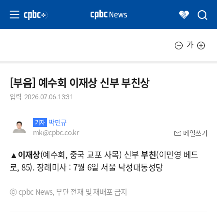
가
[부음] 예수회 이재상 신부 부친상
입력
2026.07.06.13:31
박민규
기자
mk@cpbc.co.kr
메일쓰기
▲
이재상
(예수회, 중국 교포 사목) 신부
부친
(이민영 베드
로, 85). 장례미사 : 7월 6일 서울 낙성대동성당
ⓒ cpbc News, 무단 전재 및 재배포 금지