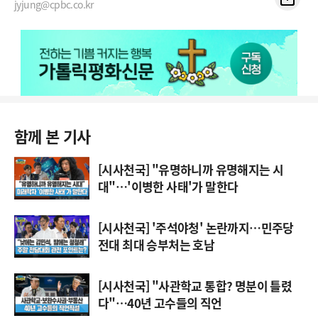
jyjung@cpbc.co.kr
함께 본 기사
[시사천국] "유명하니까 유명해지는 시
대"…'이병한 사태'가 말한다
[시사천국] '주석야청' 논란까지…민주당
전대 최대 승부처는 호남
[시사천국] "사관학교 통합? 명분이 틀렸
다"…40년 고수들의 직언