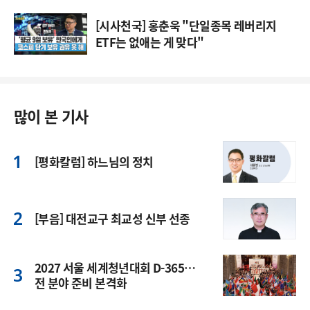
[시사천국] 홍춘욱 "단일종목 레버리지
ETF는 없애는 게 맞다"
많이 본 기사
[평화칼럼] 하느님의 정치
[부음] 대전교구 최교성 신부 선종
2027 서울 세계청년대회 D-365…
전 분야 준비 본격화