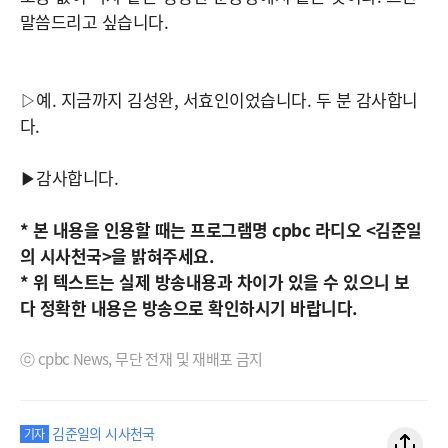
말씀드리고 싶습니다.
▷예. 지금까지 김성완, 서효인이었습니다. 두 분 감사합니
다.
▶감사합니다.
* 본 내용을 인용할 때는 프로그램명 cpbc 라디오 <김준일
의 시사천국>을 밝혀주세요.
*
위
텍스트는
실제
방송내용과
차이가
있을
수
있으니
보
다
정확한
내용은
방송으로
확인하시기
바랍니다
.
ⓒ cpbc News, 무단 전재 및 재배포 금지
김준일의 시사천국
기자