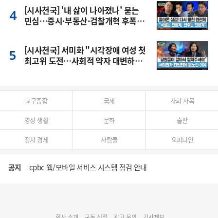
[시사천국] '내 삶이 나아졌나' 묻는
민심…증시·부동산·검찰개혁 후폭
풍
[시사천국] 서미화 "시각장애 여성 첫
최고위 도전…사회적 약자 대변하겠
다"
교구종합
국제
사회 사목
영성 생활
문화
출판
정치 경제
사람들
오피니언
공지
cpbc 웹/모바일 서비스 시스템 점검 안내
대구대교구 부교구장 김종강 시몬 주교 임명
회사 소개
구독 신청
광고 문의
기사제보