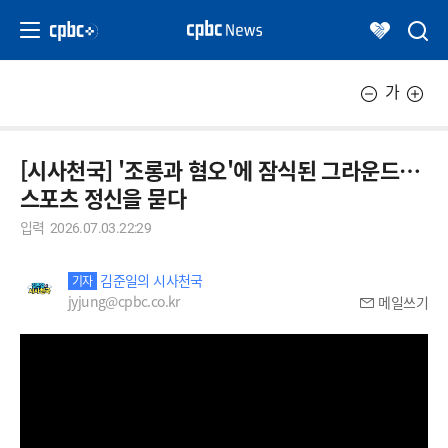
가
[시사천국] '조롱과 혐오'에 잠식된 그라운드…
스포츠 정신을 묻다
입력
2026.07.03.22:29
김준일의 시사천국
기자
jyjung@cpbc.co.kr
메일쓰기