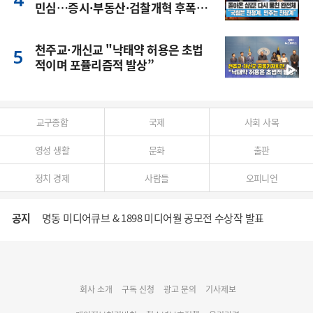
민심…증시·부동산·검찰개혁 후폭
풍
천주교·개신교 "낙태약 허용은 초법
적이며 포퓰리즘적 발상”
교구종합
국제
사회 사목
영성 생활
문화
출판
정치 경제
사람들
오피니언
명동 미디어큐브 & 1898 미디어월 공모전 수상작 발표
공지
cpbc 웹/모바일 서비스 시스템 점검 안내
대구대교구 부교구장 김종강 시몬 주교 임명
회사 소개
구독 신청
광고 문의
기사제보
명동 미디어큐브 & 1898 미디어월 공모전 수상작 발표