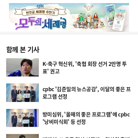
함께 본 기사
K-축구 혁신위, '축협 회장 선거 2만명 투
표' 권고
cpbc '김준일의 뉴스공감', 이달의 좋은 프
로그램 선정
방미심위, '올해의 좋은 프로그램'에 cpbc
'낭비미식회' 등 선정