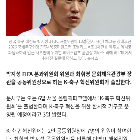
한국 축구 레전드 박지성 JTBC 해설위원이 10일(현지 시간) 체코를 상대로한
2026 국제축구연맹(FIFA) 북중미월드컵 조별리그 A조 1차전을 앞두고 멕시코
과달라하라 인근 사포판에 위치한 베이스캠프 훈련장 치바스 바예 베르데에서
취재진 질문에 답하고 있다. 뉴시스
박지성 FIFA 분과위원회 위원과 최휘영 문화체육관광부 장
관을 공동위원장으로 하는 K-축구 혁신위원회가 출범한다.
문체부는 오는 6일 서울 올림픽파크텔에서 'K-축구 혁신위
원회'를 출범한다며 K-축구 혁신을 위한 한시적 기구로 운
영될 예정이라고 3일 밝혔다.
K-축구 혁신위에는 2인 공동위원장에 7명의 위원이 참여한
다. 최휘영-박지성 공동위원장을 비롯해 이영표 해설위원,