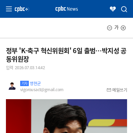
가
정부 'K-축구 혁신위원회' 6일 출범…박지성 공
동위원장
입력
2026.07.03.14:42
맹현균
기자
vigorousact@gmail.com
메일쓰기