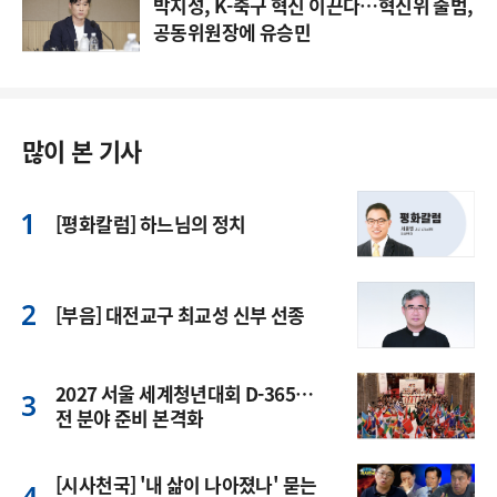
박지성, K-축구 혁신 이끈다…혁신위 출범,
공동위원장에 유승민
많이 본 기사
[평화칼럼] 하느님의 정치
[부음] 대전교구 최교성 신부 선종
2027 서울 세계청년대회 D-365…
전 분야 준비 본격화
[시사천국] '내 삶이 나아졌나' 묻는