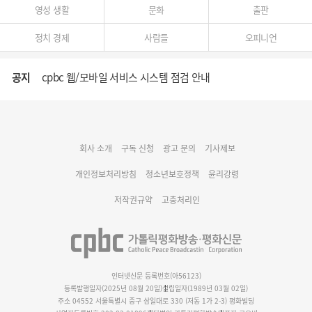
영성 생활
문화
출판
정치 경제
사람들
오피니언
공지
cpbc 웹/모바일 서비스 시스템 점검 안내
대구대교구 부교구장 김종강 시몬 주교 임명
회사 소개
구독 신청
광고 문의
기사제보
명동 미디어큐브 & 1898 미디어월 공모전 수상작 발표
개인정보처리방침
청소년보호정책
윤리강령
저작권규약
고충처리인
인터넷신문 등록번호(아56123)
등록발행일자(2025년 08월 20일)
설립일자(1989년 03월 02일)
주소 04552 서울특별시 중구 삼일대로 330 (저동 1가 2-3) 평화빌딩