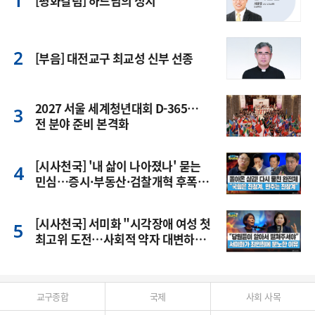
[평화칼럼] 하느님의 정치
[부음] 대전교구 최교성 신부 선종
2027 서울 세계청년대회 D-365…
전 분야 준비 본격화
[시사천국] '내 삶이 나아졌나' 묻는
민심…증시·부동산·검찰개혁 후폭
풍
[시사천국] 서미화 "시각장애 여성 첫
최고위 도전…사회적 약자 대변하겠
다"
교구종합
국제
사회 사목