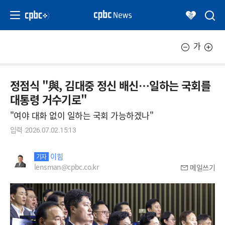
가
정점식 "與, 김대중 정신 배신…일하는 국회를
대통령 거수기로"
"여야 대화 없이 일하는 국회 가능하겠나"
입력
2026.07.02.15:13
이힘
기자
lensman@cpbc.co.kr
메일쓰기