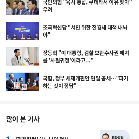
국민의힘 "육사 통합, 쿠데타서 이유 찾아"
우려
조국혁신당 "서민 위한 전월세 대책 내놔
야"
장동혁 "이 대통령, 검찰 보완수사권 폐지
를 '사필귀정'이라고..."
국힘, 정부 세제개편안 연일 공세…"파기
하는 것이 정답"
많이 본 기사