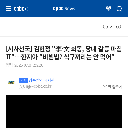
가
[시사천국] 김현정 "李·文 회동, 당내 갈등 마침
표"…한지아 "비빔밥? 식구끼리는 안 먹어"
입력
2026.07.01.22:20
김준일의 시사천국
기자
jyjung@cpbc.co.kr
메일쓰기