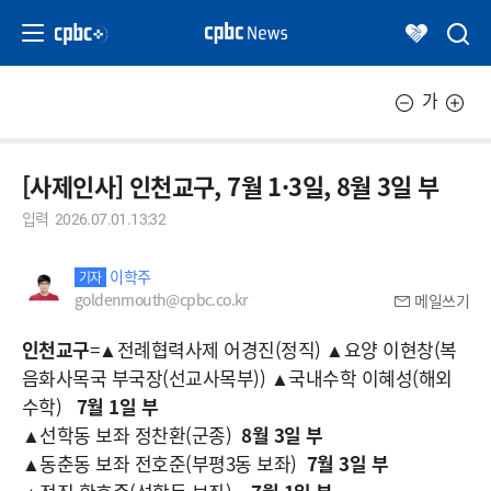
가
[사제인사] 인천교구, 7월 1·3일, 8월 3일 부
입력
2026.07.01.13:32
이학주
기자
goldenmouth@cpbc.co.kr
메일쓰기
인천교구
=▲전례협력사제 어경진(정직) ▲요양 이현창(복
음화사목국 부국장(선교사목부)) ▲국내수학 이혜성(해외
수학)
7월 1일 부
▲선학동 보좌 정찬환(군종)
8월 3일 부
▲동춘동 보좌 전호준(부평3동 보좌)
7월 3일 부