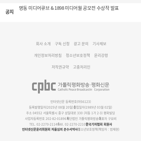
명동 미디어큐브 & 1898 미디어월 공모전 수상작 발표
공지
cpbc 웹/모바일 서비스 시스템 점검 안내
대구대교구 부교구장 김종강 시몬 주교 임명
회사 소개
구독 신청
광고 문의
기사제보
명동 미디어큐브 & 1898 미디어월 공모전 수상작 발표
개인정보처리방침
청소년보호정책
윤리강령
저작권규약
고충처리인
인터넷신문 등록번호(아56123)
등록발행일자(2025년 08월 20일)
설립일자(1989년 03월 02일)
주소 04552 서울특별시 중구 삼일대로 330 (저동 1가 2-3) 평화빌딩
사업자등록번호 202-82-01896
재단법인 가톨릭평화방송
대표자 구요비
TEL. 02-2270-2114
FAX. 02-2270-2210
한국기자협회 회원사
인터넷신문윤리위원회 자율심의 준수서약사
청소년보호정책(책임자 : 엄재현)