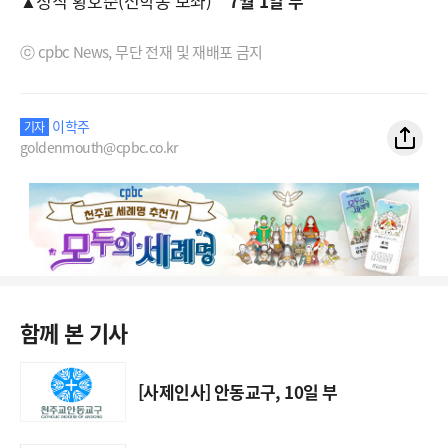
▲정직 황호준(선학동 보좌)
7월 1일 부
ⓒ cpbc News, 무단 전재 및 재배포 금지
이학주
기자
goldenmouth@cpbc.co.kr
함께 본 기사
[사제인사] 안동교구, 10일 부