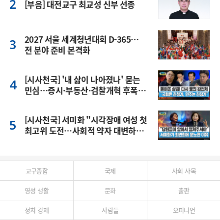
[부음] 대전교구 최교성 신부 선종
2027 서울 세계청년대회 D-365…
전 분야 준비 본격화
[시사천국] '내 삶이 나아졌나' 묻는
민심…증시·부동산·검찰개혁 후폭
풍
[시사천국] 서미화 "시각장애 여성 첫
최고위 도전…사회적 약자 대변하겠
다"
교구종합
국제
사회 사목
영성 생활
문화
출판
정치 경제
사람들
오피니언