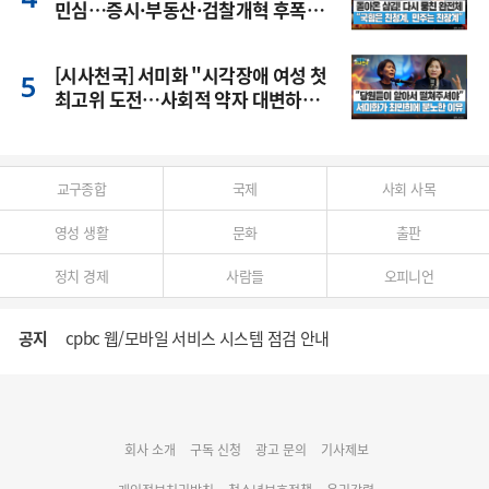
민심…증시·부동산·검찰개혁 후폭
풍
[시사천국] 서미화 "시각장애 여성 첫
최고위 도전…사회적 약자 대변하겠
다"
교구종합
국제
사회 사목
영성 생활
문화
출판
정치 경제
사람들
오피니언
공지
cpbc 웹/모바일 서비스 시스템 점검 안내
대구대교구 부교구장 김종강 시몬 주교 임명
회사 소개
구독 신청
광고 문의
기사제보
명동 미디어큐브 & 1898 미디어월 공모전 수상작 발표