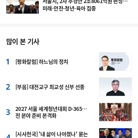
서울시, 2차 추경안 2조8061억원 편성…
미래·안전·청년·육아 집중
많이 본 기사
[평화칼럼] 하느님의 정치
[부음] 대전교구 최교성 신부 선종
2027 서울 세계청년대회 D-365…
전 분야 준비 본격화
[시사천국] '내 삶이 나아졌나' 묻는