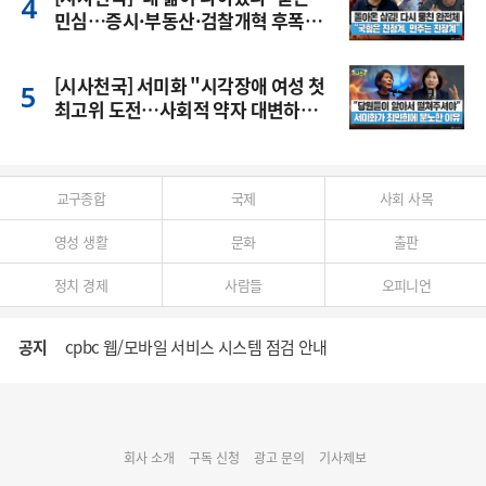
민심…증시·부동산·검찰개혁 후폭
풍
[시사천국] 서미화 "시각장애 여성 첫
최고위 도전…사회적 약자 대변하겠
다"
교구종합
국제
사회 사목
영성 생활
문화
출판
정치 경제
사람들
오피니언
공지
cpbc 웹/모바일 서비스 시스템 점검 안내
대구대교구 부교구장 김종강 시몬 주교 임명
회사 소개
구독 신청
광고 문의
기사제보
명동 미디어큐브 & 1898 미디어월 공모전 수상작 발표