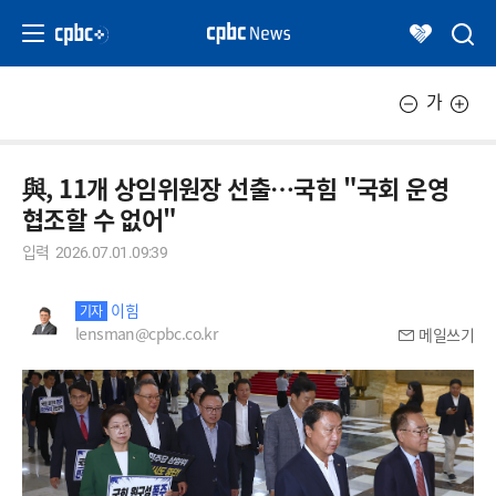
가
與, 11개 상임위원장 선출…국힘 "국회 운영
협조할 수 없어"
입력
2026.07.01.09:39
이힘
기자
lensman@cpbc.co.kr
메일쓰기