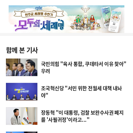
함께 본 기사
국민의힘 "육사 통합, 쿠데타서 이유 찾아"
우려
조국혁신당 "서민 위한 전월세 대책 내놔
야"
장동혁 "이 대통령, 검찰 보완수사권 폐지
를 '사필귀정'이라고..."