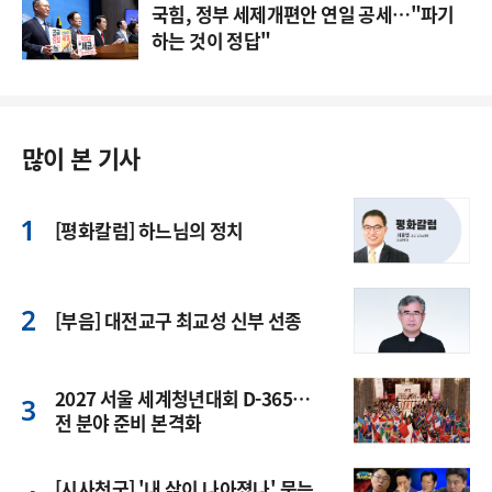
국힘, 정부 세제개편안 연일 공세…"파기
하는 것이 정답"
많이 본 기사
[평화칼럼] 하느님의 정치
[부음] 대전교구 최교성 신부 선종
2027 서울 세계청년대회 D-365…
전 분야 준비 본격화
[시사천국] '내 삶이 나아졌나' 묻는