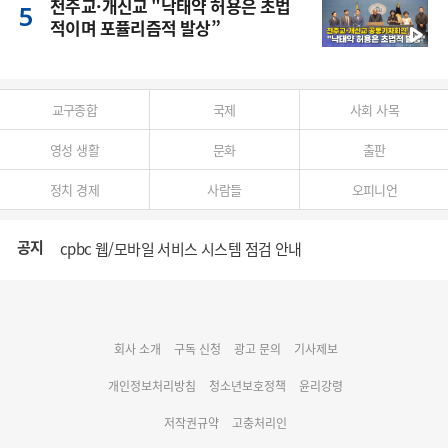
천주교·개신교 "낙태약 허용은 초법
적이며 포퓰리즘적 발상”
교구종합
국제
사회 사목
영성 생활
문화
출판
정치 경제
사람들
오피니언
공지
cpbc 웹/모바일 서비스 시스템 점검 안내
대구대교구 부교구장 김종강 시몬 주교 임명
회사 소개
구독 신청
광고 문의
기사제보
명동 미디어큐브 & 1898 미디어월 공모전 수상작 발표
개인정보처리방침
청소년보호정책
윤리강령
저작권규약
고충처리인