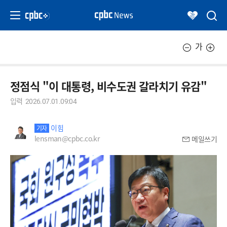
가
정점식 "이 대통령, 비수도권 갈라치기 유감"
입력
2026.07.01.09:04
이힘
기자
lensman@cpbc.co.kr
메일쓰기