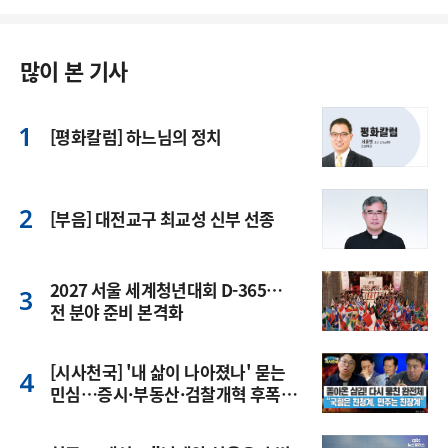
많이 본 기사
[평화칼럼] 하느님의 정치
[부음] 대전교구 최교성 신부 선종
2027 서울 세계청년대회 D-365…
전 분야 준비 본격화
[시사천국] '내 삶이 나아졌나' 묻는
민심…증시·부동산·검찰개혁 후폭
풍