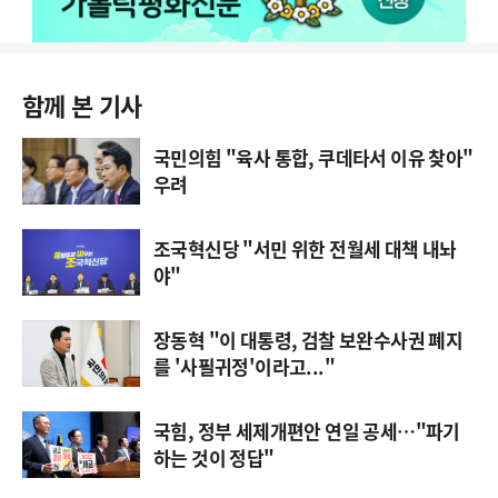
함께 본 기사
국민의힘 "육사 통합, 쿠데타서 이유 찾아"
우려
조국혁신당 "서민 위한 전월세 대책 내놔
야"
장동혁 "이 대통령, 검찰 보완수사권 폐지
를 '사필귀정'이라고..."
국힘, 정부 세제개편안 연일 공세…"파기
하는 것이 정답"