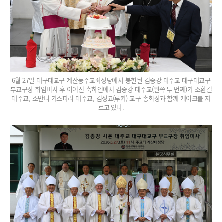
6월 27일 대구대교구 계산동주교좌성당에서 봉헌된 김종강 대주교 대구대교구
부교구장 취임미사 후 이어진 축하연에서 김종강 대주교(왼쪽 두 번째)가 조환길
대주교, 조반니 가스파리 대주교, 김성교(루카) 교구 총회장과 함께 케이크를 자
르고 있다.