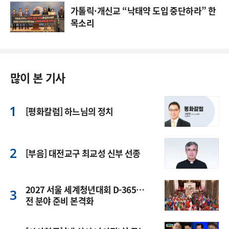
가톨릭·개신교 “낙태약 도입 중단하라” 한
목소리
많이 본 기사
[평화칼럼] 하느님의 정치
[부음] 대전교구 최교성 신부 선종
2027 서울 세계청년대회 D-365…
전 분야 준비 본격화