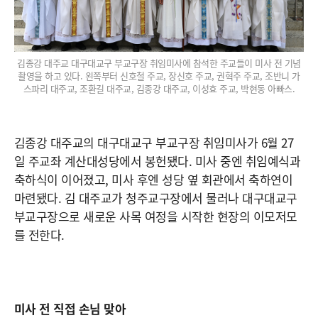
김종강 대주교 대구대교구 부교구장 취임미사에 참석한 주교들이 미사 전 기념
촬영을 하고 있다. 왼쪽부터 신호철 주교, 장신호 주교, 권혁주 주교, 조반니 가
스파리 대주교, 조환길 대주교, 김종강 대주교, 이성효 주교, 박현동 아빠스.
김종강 대주교의 대구대교구 부교구장 취임미사가 6월 27
일 주교좌 계산대성당에서 봉헌됐다. 미사 중엔 취임예식과
축하식이 이어졌고, 미사 후엔 성당 옆 회관에서 축하연이
마련됐다. 김 대주교가 청주교구장에서 물러나 대구대교구
부교구장으로 새로운 사목 여정을 시작한 현장의 이모저모
를 전한다.
미사 전 직접 손님 맞아