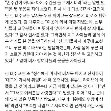
“손수건이 아니라 아예 수건을 들고 계시더라”라는 말엔 멋
쩍은 듯 웃음을 지어 보였다. 미사 내내 다소 긴장한 표정이
던 김 대주교는 답사를 위해 마이크를 잡으면서 비로소 환하
게 웃었다. 김 대주교는 “이곳에 와서 며칠 지냈는데, 신부
님들과 교우분들이 따뜻하게 맞아주셔서 편하게 잘 지내고
있다”고 감사 인사를 했다. 그러면서 교구 사제들과 함께 야
구 경기를 본 일을 언급하면서 “신부님들께서 이곳에 오셨
으니 푸른 피로 바꾸라는 말씀하셨는데, 사람 몸에 푸른 피
가 흐르면 병원에 가야 하는 것 아닌가 생각하며 고민하고
있다”고 말해 미사 참여자들의 웃음을 자아냈다.
김 대주교는 또 “청주에서 마지막 미사를 마치고 신자들이
‘대구에 가셔서 취임미사 때 웃으시면, 유튜브 라이브에 악
플을 달 것’이라고 했는데 지금 악플이 달리는 것 아니냐”면
서 “그래도 여러분을 사랑한다”고 말했다. 이어 “저는 준비
돼 있지 않은 부족한 사람으로, 대구의 더위에도 무방비 상
태”라면서 “부족한 사람으로 시작하지만 끝까지 가는 사람