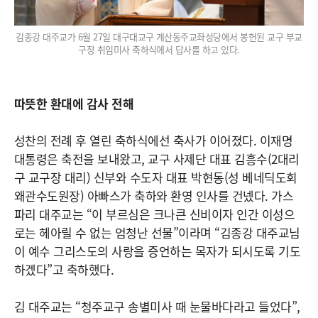
김종강 대주교가 6월 27일 대구대교구 계산동주교좌성당에서 봉헌된 교구 부교
구장 취임미사 축하식에서 답사를 하고 있다.
따뜻한 환대에 감사 전해
성찬의 전례 후 열린 축하식에선 축사가 이어졌다. 이재명
대통령은 축전을 보내왔고, 교구 사제단 대표 김흥수(2대리
구 교구장 대리) 신부와 수도자 대표 박현동(성 베네딕도회
왜관수도원장) 아빠스가 축하와 환영 인사를 건넸다. 가스
파리 대주교는 “이 부르심은 크나큰 신비이자 인간 이성으
로는 헤아릴 수 없는 엄청난 선물”이라며 “김종강 대주교님
이 예수 그리스도의 사랑을 증언하는 목자가 되시도록 기도
하겠다”고 축하했다.
김 대주교는 “청주교구 송별미사 때 눈물바다라고 들었다”,