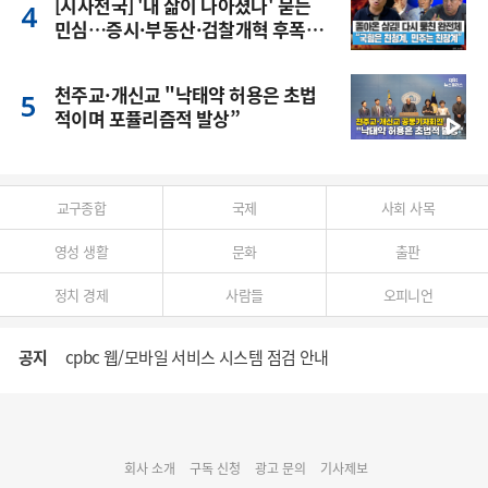
[시사천국] '내 삶이 나아졌나' 묻는
민심…증시·부동산·검찰개혁 후폭
풍
천주교·개신교 "낙태약 허용은 초법
적이며 포퓰리즘적 발상”
교구종합
국제
사회 사목
영성 생활
문화
출판
정치 경제
사람들
오피니언
공지
cpbc 웹/모바일 서비스 시스템 점검 안내
대구대교구 부교구장 김종강 시몬 주교 임명
회사 소개
구독 신청
광고 문의
기사제보
명동 미디어큐브 & 1898 미디어월 공모전 수상작 발표