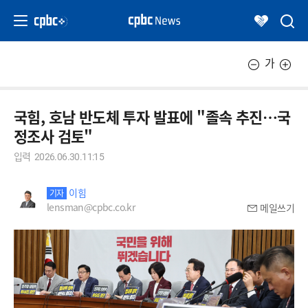
가
국힘, 호남 반도체 투자 발표에 "졸속 추진…국
정조사 검토"
입력
2026.06.30.11:15
이힘
기자
lensman@cpbc.co.kr
메일쓰기