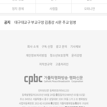
정치 경제
사람들
오피니언
공지
대구대교구 부교구장 김종강 시몬 주교 임명
명동 미디어큐브 & 1898 미디어월 공모전 수상작 발표
회사 소개
구독 신청
광고 문의
기사제보
cpbc 웹/모바일 서비스 시스템 점검 안내
개인정보처리방침
청소년보호정책
윤리강령
저작권규약
고충처리인
인터넷신문 등록번호(아56123)
등록발행일자(2025년 08월 20일)
설립일자(1989년 03월 02일)
주소 04552 서울특별시 중구 삼일대로 330 (저동 1가 2-3) 평화빌딩
사업자등록번호 202-82-01896
재단법인 가톨릭평화방송
대표자 구요비