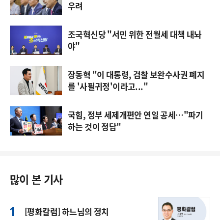
우려
조국혁신당 "서민 위한 전월세 대책 내놔
야"
장동혁 "이 대통령, 검찰 보완수사권 폐지
를 '사필귀정'이라고..."
국힘, 정부 세제개편안 연일 공세…"파기
하는 것이 정답"
많이 본 기사
[평화칼럼] 하느님의 정치