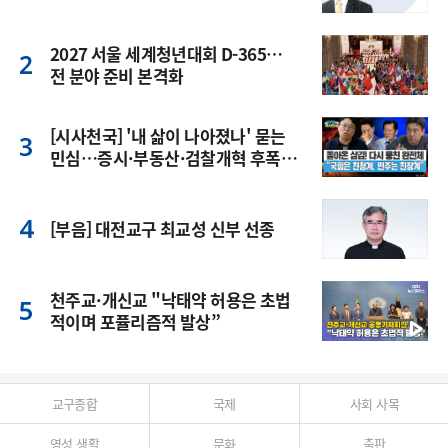
2027 서울 세계청년대회 D-365…
전 분야 준비 본격화
[시사천국] '내 삶이 나아졌나' 묻는
민심…증시·부동산·검찰개혁 후폭
풍
[부음] 대전교구 최교성 신부 선종
천주교·개신교 "낙태약 허용은 초법
적이며 포퓰리즘적 발상”
교구종합
국제
사회 사목
영성 생활
문화
출판