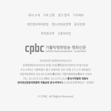
대구대교구 부교구장 김종강 시몬 주교 임명
회사 소개
구독 신청
광고 문의
기사제보
명동 미디어큐브 & 1898 미디어월 공모전 수상작 발표
개인정보처리방침
청소년보호정책
윤리강령
저작권규약
고충처리인
인터넷신문 등록번호(아56123)
등록발행일자(2025년 08월 20일)
설립일자(1989년 03월 02일)
주소 04552 서울특별시 중구 삼일대로 330 (저동 1가 2-3) 평화빌딩
사업자등록번호 202-82-01896
재단법인 가톨릭평화방송
대표자 구요비
TEL. 02-2270-2114
FAX. 02-2270-2210
한국기자협회 회원사
인터넷신문윤리위원회 자율심의 준수서약사
청소년보호정책(책임자 : 엄재현)
© CPBC. All Rights Reserved