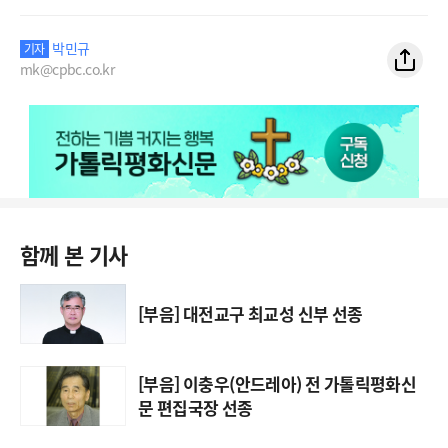
박민규
기자
mk@cpbc.co.kr
함께 본 기사
[부음] 대전교구 최교성 신부 선종
[부음] 이충우(안드레아) 전 가톨릭평화신
문 편집국장 선종