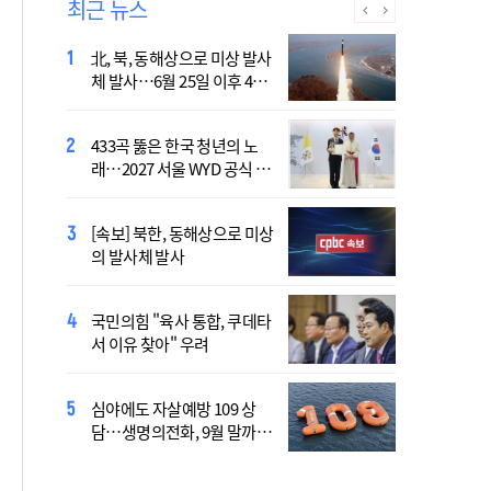
최근 뉴스
北, 북, 동해상으로 미상 발사
장기요양 재가 노인 10명 중
체 발사…6월 25일 이후 42
7명 "아파도 살던 집에서 살
일만
겠다"
433곡 뚫은 한국 청년의 노
산티아고 순례길에 울려 퍼진
래…2027 서울 WYD 공식 주
“2027년 서울에서 만나요!”
제가로
[속보] 북한, 동해상으로 미상
李 "폭염·가뭄에 행정력 총
의 발사체 발사
동원…전방위 대응체계 가
동"
국민의힘 "육사 통합, 쿠데타
靑, 김용범 책임론에 "지금은
서 이유 찾아" 우려
대책 챙기는 게 더 중요"
심야에도 자살예방 109 상
국가보훈부, 미국서 첫 국제
담…생명의전화, 9월 말까지
보훈컨퍼런스 연다
지원