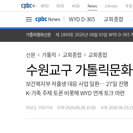
WYD
VOD
AOD
News
Library
후원
WYD D-365
교회종합
가톨릭평화신문
제 1869호 2026년 08월 03일 WYD D-365
신문
가톨릭
교회종합
교회종합
수원교구 가톨릭문화원
보건복지부 저출생 대응 사업 일환… 27일 진행
K-가족 주제 토론 비롯해 WYD 연계 토크 마련
이상도 선임기자
입력 2026.06.29.15:05
수정 2026.06.29.15