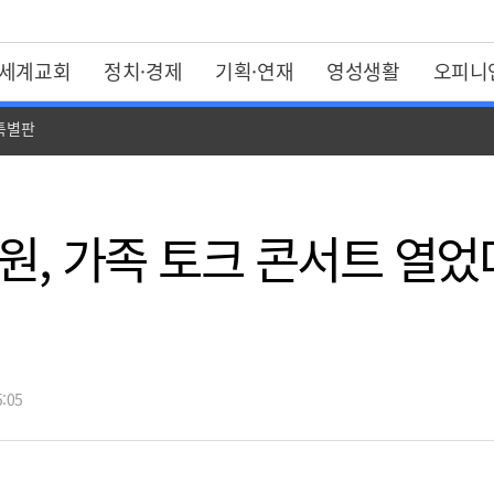
세계교회
정치·경제
기획·연재
영성생활
오피니
 특별판
, 가족 토크 콘서트 열었
:05