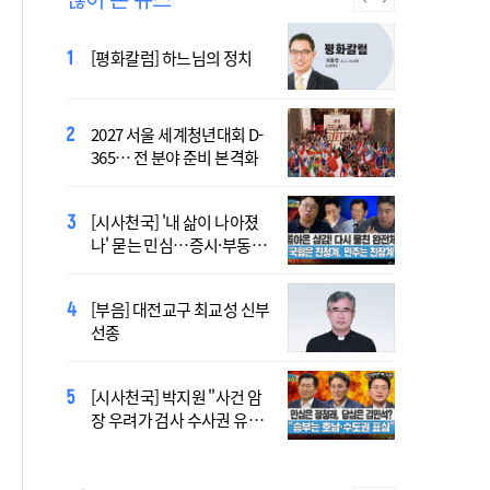
[시사천국] 알고 싶지 않은 폭
[평화칼럼] 하느님의 정치
염의 진실…올해가 가장 시
원한 여름?
2027 서울 세계청년대회 D-
[시사천국] 서미화 "시각장애
365… 전 분야 준비 본격화
여성 첫 최고위 도전…사회
적 약자 대변하겠다"
[시사천국] '내 삶이 나아졌
2027 서울 WYD 공식 주제가
나' 묻는 민심…증시·부동산
오늘 공개…한국인 곡 선정
·검찰개혁 후폭풍
[시사천국] 홍춘욱 "단일종목 레버리지 ETF는
[부음] 대전교구 최교성 신부
없애는 게 맞다"
선종
2027 서울 세계청년대회 주
[시사천국] 박지원 "사건 암
제가 공개…희망의 선율 울
장 우려가 검사 수사권 유지
린다
근거 될 수 없어"