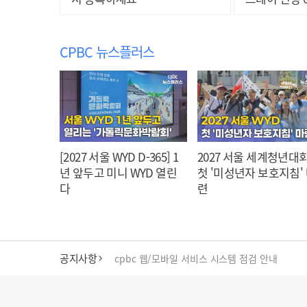
CPBC 뉴스플러스
[2027 서울 WYD D-365] 1
2027 서울 세계청년대회
년 앞두고 미니 WYD 열린
첫 '미성년자 보호지침'
다
련
공지사항
cpbc 웹/모바일 서비스 시스템 점검 안내
대구대교구 부교구장 김종강 시몬 주교 임명