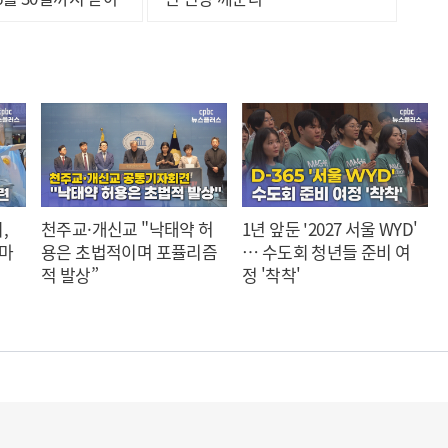
,
천주교·개신교 "낙태약 허
1년 앞둔 '2027 서울 WYD'
 마
용은 초법적이며 포퓰리즘
… 수도회 청년들 준비 여
적 발상”
정 '착착'