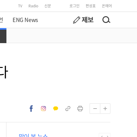
TV
Radio
신문
로그인
편성표
온에어
언
ENG News
다
많이 본 뉴스