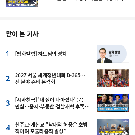
많이 본 기사
[평화칼럼] 하느님의 정치
2027 서울 세계청년대회 D-365…
전 분야 준비 본격화
[시사천국] '내 삶이 나아졌나' 묻는
민심…증시·부동산·검찰개혁 후폭
풍
천주교·개신교 "낙태약 허용은 초법
적이며 포퓰리즘적 발상”