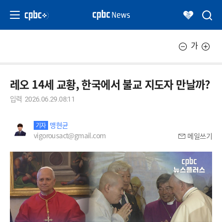
가
레오 14세 교황, 한국에서 불교 지도자 만날까?
입력
2026.06.29.08:11
맹현균
기자
vigorousact@gmail.com
메일쓰기