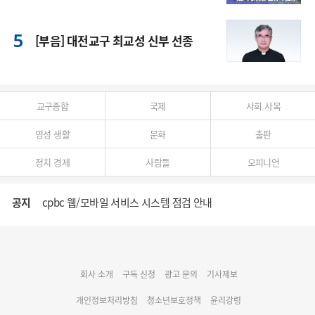
[부음] 대전교구 최교성 신부 선종
교구종합
국제
사회 사목
영성 생활
문화
출판
정치 경제
사람들
오피니언
공지
cpbc 웹/모바일 서비스 시스템 점검 안내
대구대교구 부교구장 김종강 시몬 주교 임명
회사 소개
구독 신청
광고 문의
기사제보
명동 미디어큐브 & 1898 미디어월 공모전 수상작 발표
개인정보처리방침
청소년보호정책
윤리강령