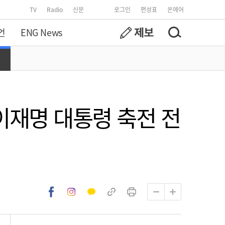
TV
Radio
신문
로그인
편성표
온에어
언
ENG News
이재명 대통령 축전 전