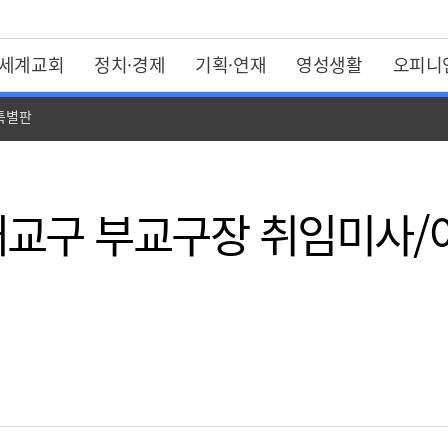
세계교회
정치·경제
기획·연재
영성생활
오피니
 특별판
교구 부교구장 취임미사/