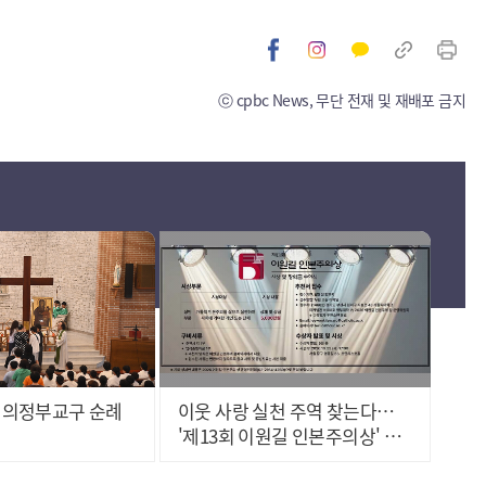
ⓒ cpbc News, 무단 전재 및 재배포 금지
, 의정부교구 순례
이웃 사랑 실천 주역 찾는다…
'제13회 이원길 인본주의상' 공
모