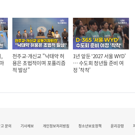
,
천주교·개신교 "낙태약 허
1년 앞둔 '2027 서울 WYD'
 마
용은 초법적이며 포퓰리즘
… 수도회 청년들 준비 여
적 발상”
정 '착착'
광고 문의
기사제보
개인정보처리방침
청소년보호정책
윤리강령
작 발표