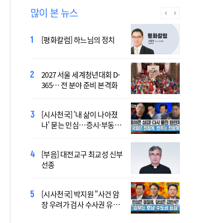
많이 본 뉴스
[시사천국] 알고 싶지 않은 폭
[평화칼럼] 하느님의 정치
염의 진실…올해가 가장 시
원한 여름?
2027 서울 세계청년대회 D-
[시사천국] 서미화 "시각장애
365… 전 분야 준비 본격화
여성 첫 최고위 도전…사회
적 약자 대변하겠다"
[시사천국] '내 삶이 나아졌
2027 서울 WYD 공식 주제가
나' 묻는 민심…증시·부동산
오늘 공개…한국인 곡 선정
·검찰개혁 후폭풍
[부음] 대전교구 최교성 신부
2027 서울 세계청년대회 주
선종
제가 공개…희망의 선율 울
린다
[시사천국] 홍춘욱 "단일종목 레버리지 ETF는
[시사천국] 박지원 "사건 암
없애는 게 맞다"
장 우려가 검사 수사권 유지
근거 될 수 없어"