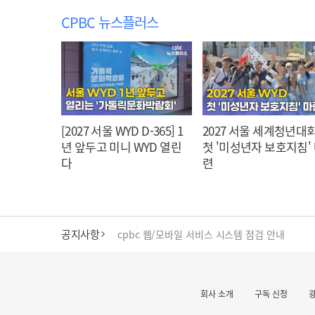
CPBC 뉴스플러스
[2027 서울 WYD D-365] 1
2027 서울 세계청년대회
년 앞두고 미니 WYD 열린
첫 '미성년자 보호지침'
다
련
공지사항
cpbc 웹/모바일 서비스 시스템 점검 안내
대구대교구 부교구장 김종강 시몬 주교 임명
회사 소개
구독 신청
명동 미디어큐브 & 1898 미디어월 공모전 수상