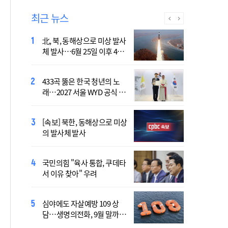
최근 뉴스
北, 북, 동해상으로 미상 발사
장기요양 재가 노인 10명 중
체 발사…6월 25일 이후 42
7명 "아파도 살던 집에서 살
일만
겠다"
433곡 뚫은 한국 청년의 노
산티아고 순례길에 울려 퍼진
래…2027 서울 WYD 공식 주
“2027년 서울에서 만나요!”
제가로
[속보] 북한, 동해상으로 미상
李 "폭염·가뭄에 행정력 총
의 발사체 발사
동원…전방위 대응체계 가
동"
국민의힘 "육사 통합, 쿠데타
靑, 김용범 책임론에 "지금은
서 이유 찾아" 우려
대책 챙기는 게 더 중요"
심야에도 자살예방 109 상
국가보훈부, 미국서 첫 국제
담…생명의전화, 9월 말까지
보훈컨퍼런스 연다
지원