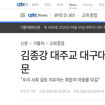
WYD
VOD
AOD
News
Library
후원
WYD D-365
교회종합
가톨릭평화신문
제 1869호 2026년 08월 03일 WYD D-365
신문
가톨릭
교회종합
김종강 대주교 대구대
문
"우리 사회 갈등 치유하는 화합의 마중물 되길"
박수정 기자
입력 2026.06.28.09:14
수정 2026.06.28.09:14