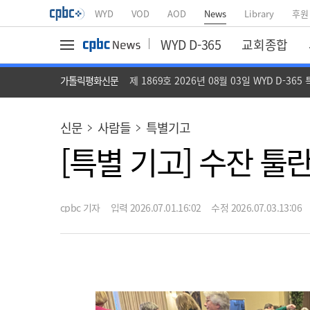
WYD
VOD
AOD
News
Library
후원
WYD D-365
교회종합
가톨릭평화신문
제 1869호 2026년 08월 03일 WYD D-365
신문
사람들
특별기고
[특별 기고] 수잔 툴
cpbc 기자
입력 2026.07.01.16:02
수정 2026.07.03.13:06