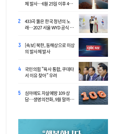
체 발사…6월 25일 이후 42
7명 "아파도 살던 집에서 살
일만
겠다"
433곡 뚫은 한국 청년의 노
산티아고 순례길에 울려 퍼진
래…2027 서울 WYD 공식 주
“2027년 서울에서 만나요!”
제가로
[속보] 북한, 동해상으로 미상
李 "폭염·가뭄에 행정력 총
의 발사체 발사
동원…전방위 대응체계 가
동"
국민의힘 "육사 통합, 쿠데타
靑, 김용범 책임론에 "지금은
서 이유 찾아" 우려
대책 챙기는 게 더 중요"
심야에도 자살예방 109 상
국가보훈부, 미국서 첫 국제
담…생명의전화, 9월 말까지
보훈컨퍼런스 연다
지원