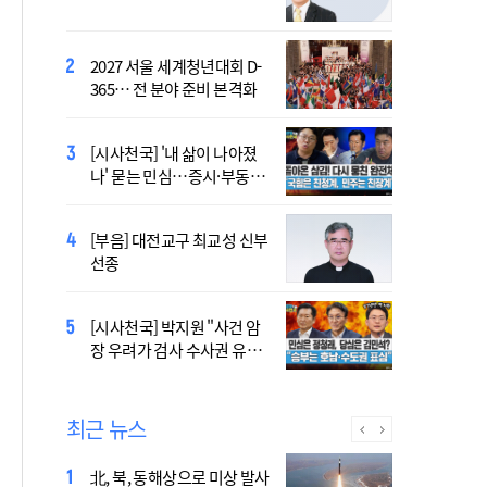
염의 진실…올해가 가장 시
원한 여름?
2027 서울 세계청년대회 D-
[시사천국] 서미화 "시각장애
365… 전 분야 준비 본격화
여성 첫 최고위 도전…사회
적 약자 대변하겠다"
[시사천국] '내 삶이 나아졌
2027 서울 WYD 공식 주제가
나' 묻는 민심…증시·부동산
오늘 공개…한국인 곡 선정
·검찰개혁 후폭풍
[부음] 대전교구 최교성 신부
2027 서울 세계청년대회 주
선종
제가 공개…희망의 선율 울
린다
[시사천국] 홍춘욱 "단일종목 레버리지 ETF는
[시사천국] 박지원 "사건 암
없애는 게 맞다"
장 우려가 검사 수사권 유지
근거 될 수 없어"
최근 뉴스
北, 북, 동해상으로 미상 발사
장기요양 재가 노인 10명 중