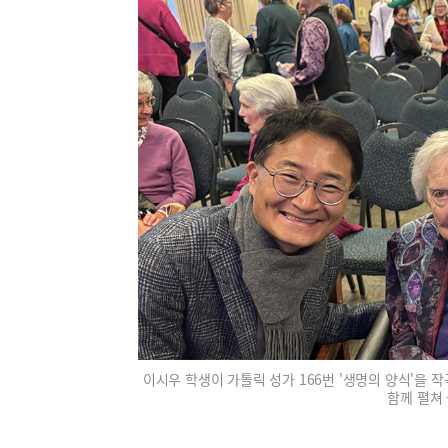
이시우 학생이 가톨릭 성가 166번 '생명의 양식'을 
함께 펼쳐 