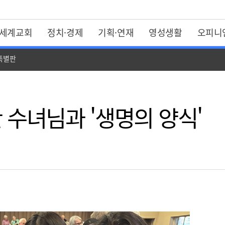
세계교회
정치·경제
기획·연재
영성생활
오피니
 특별판
란 수녀님과 '생명의 양식'