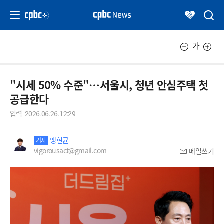
가
"시세 50% 수준"…서울시, 청년 안심주택 첫
공급한다
입력
2026.06.26.12:29
맹현균
기자
vigorousact@gmail.com
메일쓰기