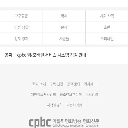
교구종합
국제
사회 사목
영성 생활
문화
출판
정치 경제
사람들
오피니언
공지
cpbc 웹/모바일 서비스 시스템 점검 안내
대구대교구 부교구장 김종강 시몬 주교 임명
회사 소개
구독 신청
광고 문의
기사제보
명동 미디어큐브 & 1898 미디어월 공모전 수상작 발표
개인정보처리방침
청소년보호정책
윤리강령
저작권규약
고충처리인