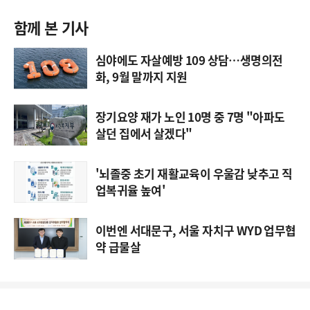
함께 본 기사
심야에도 자살예방 109 상담…생명의전
화, 9월 말까지 지원
장기요양 재가 노인 10명 중 7명 "아파도
살던 집에서 살겠다"
'뇌졸중 초기 재활교육이 우울감 낮추고 직
업복귀율 높여'
이번엔 서대문구, 서울 자치구 WYD 업무협
약 급물살