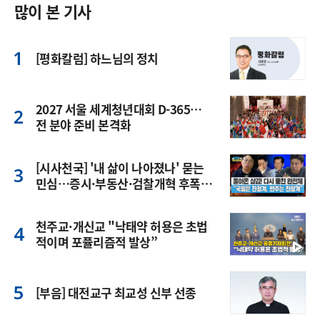
많이 본 기사
[평화칼럼] 하느님의 정치
2027 서울 세계청년대회 D-365…
전 분야 준비 본격화
[시사천국] '내 삶이 나아졌나' 묻는
민심…증시·부동산·검찰개혁 후폭
풍
천주교·개신교 "낙태약 허용은 초법
적이며 포퓰리즘적 발상”
[부음] 대전교구 최교성 신부 선종