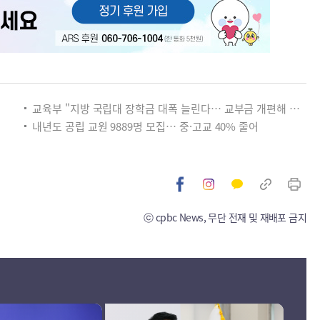
교육부 "지방 국립대 장학금 대폭 늘린다… 교부금 개편해 미래인재 양성"
내년도 공립 교원 9889명 모집… 중·고교 40% 줄어
ⓒ cpbc News, 무단 전재 및 재배포 금지