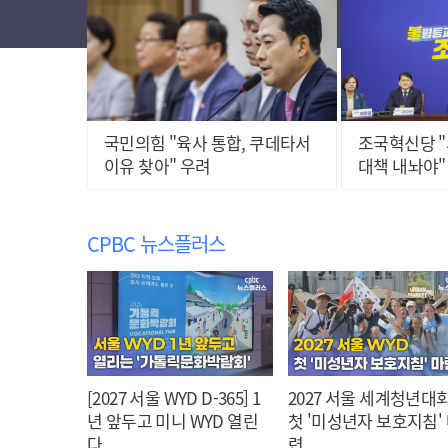
국민의힘 "육사 통합, 쿠데타서
조국혁신당 "
이유 찾아" 우려
대책 내놔야"
CPBC 뉴스플러스
[2027 서울 WYD D-365] 1
2027 서울 세계청년대회
년 앞두고 미니 WYD 열린
첫 '미성년자 보호지침'
다
련