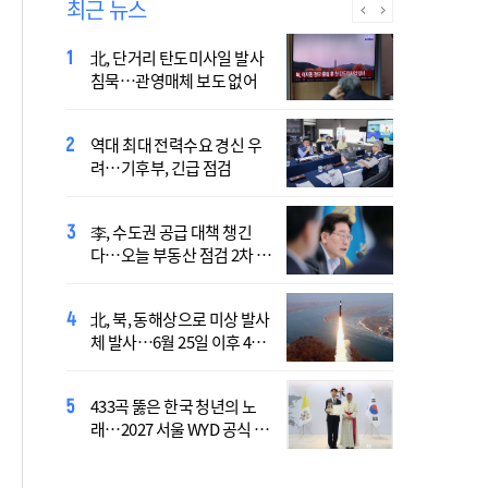
최근 뉴스
北, 단거리 탄도미사일 발사
[속보] 북한, 동해상으로 미상
침묵…관영매체 보도 없어
의 발사체 발사
역대 최대 전력수요 경신 우
국민의힘 "육사 통합, 쿠데타
려…기후부, 긴급 점검
서 이유 찾아" 우려
李, 수도권 공급 대책 챙긴
심야에도 자살예방 109 상
다…오늘 부동산 점검 2차 회
담…생명의전화, 9월 말까지
의
지원
北, 북, 동해상으로 미상 발사
멸종위기 저어새 올해 3300
체 발사…6월 25일 이후 42
쌍 번식…남해안 첫 번식 확
일만
인
433곡 뚫은 한국 청년의 노
장기요양 재가 노인 10명 중
래…2027 서울 WYD 공식 주
7명 "아파도 살던 집에서 살
제가로
겠다"