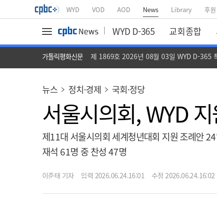
WYD
VOD
AOD
News
Library
후원
WYD D-365
교회종합
가톨릭평화신문
제 1869호 2026년 08월 03일 WYD D-365
뉴스
정치·경제
국회·정당
서울시의회, WYD 지
제11대 서울시의회 세계청년대회 지원 조례안 2
재석 61명 중 찬성 47명
이준태 기자
입력 2026.06.24.16:01
수정 2026.06.24.16:02