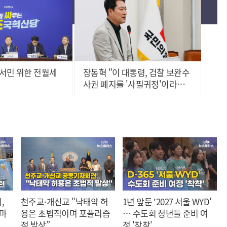
서민 위한 전월세
장동혁 "이 대통령, 검찰 보완수
사권 폐지를 '사필귀정'이라
고..."
,
천주교·개신교 "낙태약 허
1년 앞둔 '2027 서울 WYD'
 마
용은 초법적이며 포퓰리즘
… 수도회 청년들 준비 여
적 발상”
정 '착착'