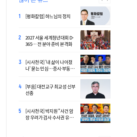
[시사천국] 알고 싶지 않은 폭
[평화칼럼] 하느님의 정치
염의 진실…올해가 가장 시
원한 여름?
2027 서울 세계청년대회 D-
2027 서울 WYD 공식 주제가
365… 전 분야 준비 본격화
오늘 공개…한국인 곡 선정
[시사천국] '내 삶이 나아졌
[시사천국] 서미화 "시각장애
나' 묻는 민심…증시·부동산
여성 첫 최고위 도전…사회
·검찰개혁 후폭풍
적 약자 대변하겠다"
[시사천국] 홍춘욱 "단일종목 레버리지 ETF는
[부음] 대전교구 최교성 신부
없애는 게 맞다"
선종
2027 서울 세계청년대회 주
[시사천국] 박지원 "사건 암
제가 공개…희망의 선율 울
장 우려가 검사 수사권 유지
린다
근거 될 수 없어"