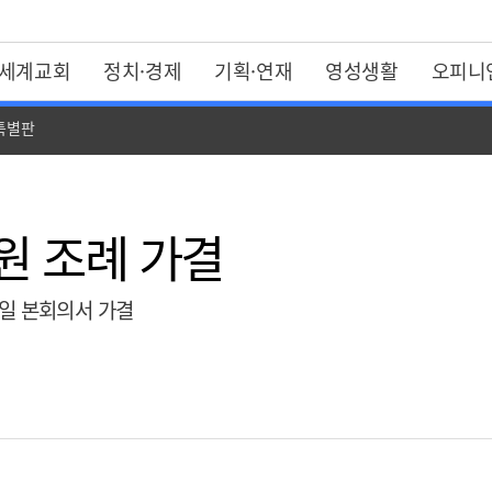
세계교회
정치·경제
기획·연재
영성생활
오피니
 특별판
원 조례 가결
4일 본회의서 가결