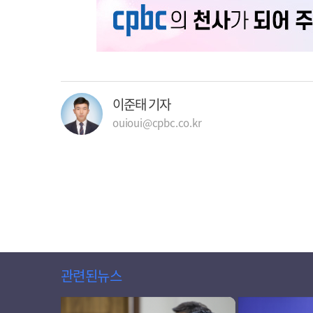
이준태 기자
ouioui@cpbc.co.kr
관련된뉴스