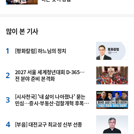
많이 본 기사
[평화칼럼] 하느님의 정치
2027 서울 세계청년대회 D-365…
전 분야 준비 본격화
[시사천국] '내 삶이 나아졌나' 묻는
민심…증시·부동산·검찰개혁 후폭
풍
[부음] 대전교구 최교성 신부 선종