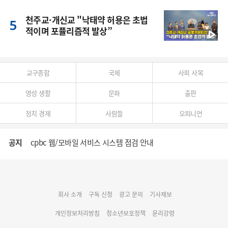
천주교·개신교 "낙태약 허용은 초법
적이며 포퓰리즘적 발상”
교구종합
국제
사회 사목
영성 생활
문화
출판
정치 경제
사람들
오피니언
공지
cpbc 웹/모바일 서비스 시스템 점검 안내
대구대교구 부교구장 김종강 시몬 주교 임명
회사 소개
구독 신청
광고 문의
기사제보
명동 미디어큐브 & 1898 미디어월 공모전 수상작 발표
개인정보처리방침
청소년보호정책
윤리강령