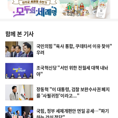
함께 본 기사
국민의힘 "육사 통합, 쿠데타서 이유 찾아"
우려
조국혁신당 "서민 위한 전월세 대책 내놔
야"
장동혁 "이 대통령, 검찰 보완수사권 폐지
를 '사필귀정'이라고..."
국힘, 정부 세제개편안 연일 공세…"파기
하는 것이 정답"