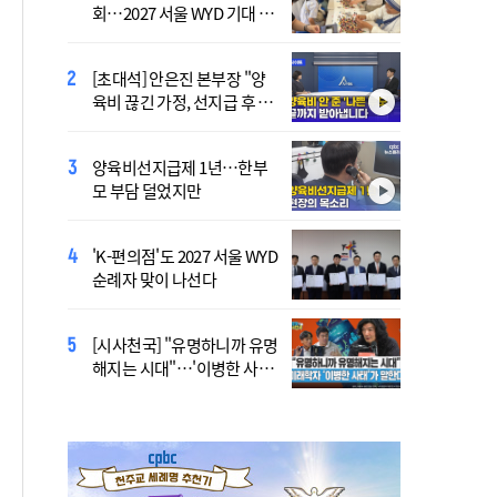
회…2027 서울 WYD 기대 높
지…민주당 전대 최대 승부
여
처는 호남
[초대석] 안은진 본부장 "양
李 "국가폭력 다시는 없어
육비 끊긴 가정, 선지급 후 아
야"…피해자들에게 첫 직접
이 치료도 재개"
사과
양육비선지급제 1년…한부
'호우 피해' 안동·의성 특별
모 부담 덜었지만
재난지역 선포…국비 추가
지원
'K-편의점'도 2027 서울 WYD
폭염 '뉴 노멀' 시대…"한 단
순례자 맞이 나선다
계 높은 수준의 폭염"
[시사천국] "유명하니까 유명
[사제인사] 안동교구, 10일
해지는 시대"…'이병한 사
부
태'가 말한다