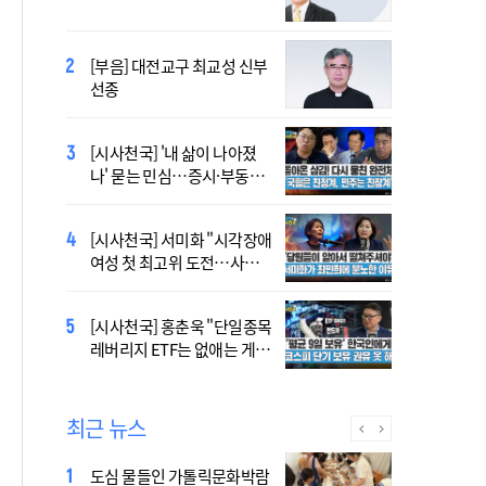
오늘 공개…한국인 곡 선정
[부음] 대전교구 최교성 신부
2027 서울 세계청년대회 주
선종
제가 공개…희망의 선율 울
린다
[시사천국] '내 삶이 나아졌
대전신학교 유학 사제, 중국
나' 묻는 민심…증시·부동산
최연소 주교 됐다
·검찰개혁 후폭풍
[시사천국] 서미화 "시각장애
433곡 뚫은 한국 청년의 노
여성 첫 최고위 도전…사회
래…2027 서울 WYD 공식 주
적 약자 대변하겠다"
제가로
[시사천국] 홍춘욱 "단일종목
[시사천국] 서범수 '돌려차기'
레버리지 ETF는 없애는 게 맞
발언 파장…"사석에서도 안
다"
될 말"
최근 뉴스
도심 물들인 가톨릭문화박람
[시사천국] '주석야청' 논란까