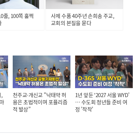
0줄, 100쪽 훌쩍
사제 수품 40주년 손희송 주교,
다
교회의 본질을 묻다
,
천주교·개신교 "낙태약 허
1년 앞둔 '2027 서울 WYD'
 마
용은 초법적이며 포퓰리즘
… 수도회 청년들 준비 여
적 발상”
정 '착착'