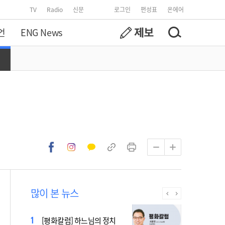
TV
Radio
신문
로그인
편성표
온에어
언
ENG News
많이 본 뉴스
2027 서울 WYD 공식 주제가
[평화칼럼] 하느님의 정치