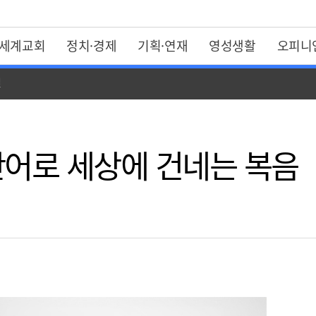
세계교회
정치·경제
기획·연재
영성생활
오피니
일
 단어로 세상에 건네는 복음