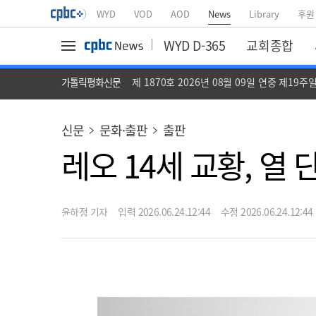
WYD
VOD
AOD
News
Library
후원
WYD D-365
교회종합
가톨릭평화신문
제 1870호 2026년 08월 09일 연중 제19주
신문
문화·출판
출판
레오 14세 교황, 열
윤하정 기자
입력 2026.06.24.12:44
수정 2026.06.24.12:44