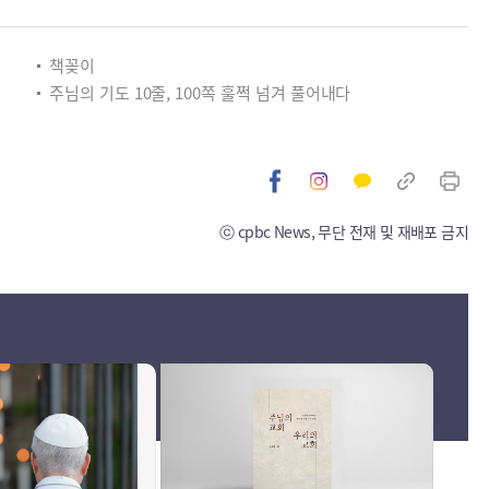
책꽂이
주님의 기도 10줄, 100쪽 훌쩍 넘겨 풀어내다
ⓒ cpbc News, 무단 전재 및 재배포 금지