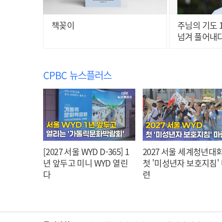
책꽂이
주님의 기도 1
넘겨 풀어내
CPBC 뉴스플러스
[2027 서울 WYD D-365] 1
2027 서울 세계청년대회
년 앞두고 미니 WYD 열린
첫 '미성년자 보호지침'
다
련