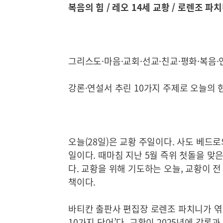
복음의 힘 / 레오 14세 교황 / 로렌조 파
그리스도·마음·교회·선교·친교·평화·복음·
강론·연설서 추린 10가지 주제로 오늘의 
오늘(28일)은 교황 주일이다. 사도 베드
일이다. 때마침 지난 5월 즉위 첫돌을 맞
다. 교황을 위해 기도하는 오늘, 교황이 
책이다.
바티칸 출판사 편집장 로렌조 파치니가 엮은
10가지 단어’다. 교황이 2025년에 강론