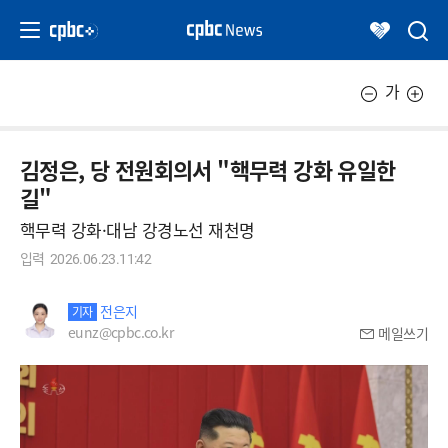
가
김정은, 당 전원회의서 "핵무력 강화 유일한
길"
핵무력 강화·대남 강경노선 재천명
입력
2026.06.23.11:42
전은지
기자
eunz@cpbc.co.kr
메일쓰기