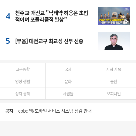
풍
천주교·개신교 "낙태약 허용은 초법
적이며 포퓰리즘적 발상”
[부음] 대전교구 최교성 신부 선종
교구종합
국제
사회 사목
영성 생활
문화
출판
정치 경제
사람들
오피니언
공지
cpbc 웹/모바일 서비스 시스템 점검 안내
대구대교구 부교구장 김종강 시몬 주교 임명