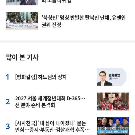
'북향민' 명칭 반발한 탈북민 단체, 유엔인
권위 진정
많이 본 기사
[평화칼럼] 하느님의 정치
2027 서울 세계청년대회 D-365…
전 분야 준비 본격화
[시사천국] '내 삶이 나아졌나' 묻는
민심…증시·부동산·검찰개혁 후폭