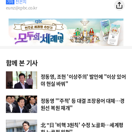
전은지
기자
eunz@cpbc.co.kr
함께 본 기사
정동영, 조현 '이상주의' 발언에 "이상 있어
야 현실 바꿔"
정동영 "'주적' 등 대결 조장용어 대체…경
원선 복원 재개"
北 "日 '비핵 3원칙' 수정 노골화…세계평
화 노골적 위협"